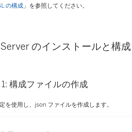
ウ
ン
SL の構成
」を参照してください。
で
ド
リ
ウ
ン
で
au Server のインストールと構成
ク
リ
が
ン
開
ク
く
が
 1: 構成ファイルの作成
)
開
く
定を使用し、json ファイルを作成します。
)