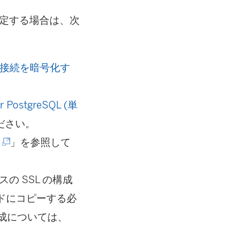
続を設定する場合は、次
への接続を暗号化す
r PostgreSQL (単
ださい。
(
」を参照して
新
し
スの SSL の構成
い
のノードにコピーする必
ウ
の構成については、