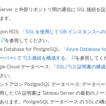
au Server と外部リポジトリ間の通信に SSL 接
ます。
zon RDS:
「SSL を使用して DB インスタンス
(
を参照してください。
新
e Database for PostgreSQL:
「Azure Database fo
し
(
ーバー) で TLS 接続を構成する」
を参照してく
い
新
gle Cloud データベース: 「
SSL/TLS 証明書の構成
ウ
し
さい。
ィ
い
ンドアロン PostgreSQL データベース: データベー
ン
ウ
用した CA 証明書は Tableau Server の最初
ド
ィ
あります。PostgreSQL データベース の SSL 