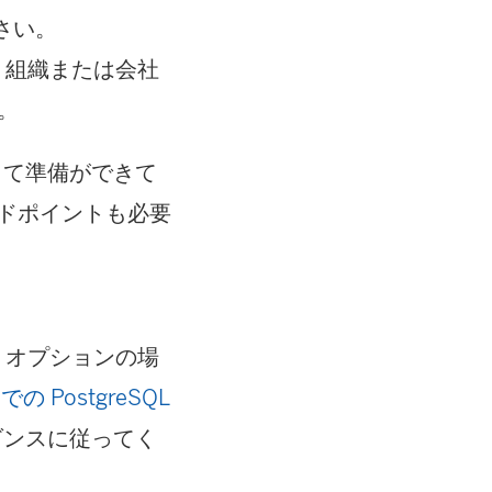
さい。
、組織または会社
す。
ルして準備ができて
エンドポイントも必要
ー オプションの場
S) での PostgreSQL
ダンスに従ってく