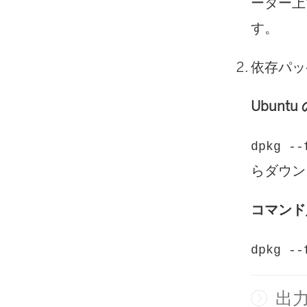
ーター上
す。
依存パッ
Ubuntu
dpkg --
らダウン
コマンド
dpkg --
出