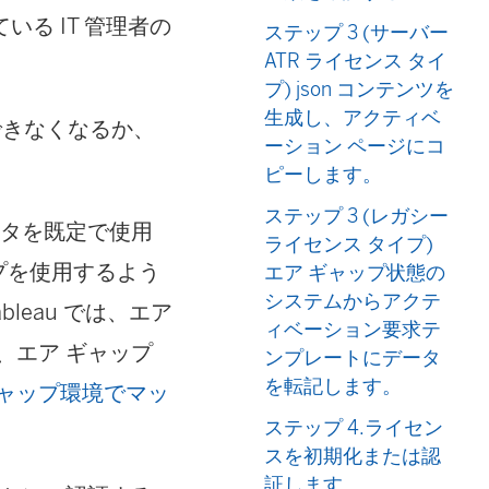
る IT 管理者の
ステップ 3 (サーバー
ATR ライセンス タイ
プ) json コンテンツを
生成し、アクティベ
きなくなるか、
ーション ページにコ
ピーします。
ステップ 3 (レガシー
ータを既定で使用
ライセンス タイプ)
ップを使用するよう
エア ギャップ状態の
システムからアクテ
ableau では、エア
ィベーション要求テ
、エア ギャップ
ンプレートにデータ
を転記します。
ギャップ環境でマッ
ステップ 4.ライセン
スを初期化または認
証します