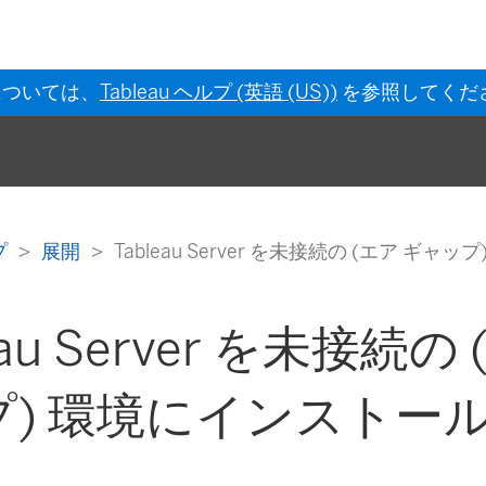
については、
Tableau ヘルプ (英語 (US))
を参照してくだ
ルプ
展開
Tableau Server を未接続の (エア ギ
eau Server を未接続の
プ) 環境にインストー