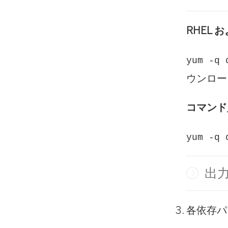
RHEL お
yum -q 
ウンロー
コマンド
yum -q 
出
各依存パ