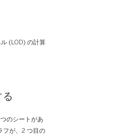
(LOD) の計算
する
2 つのシートがあ
フが、2 つ目の