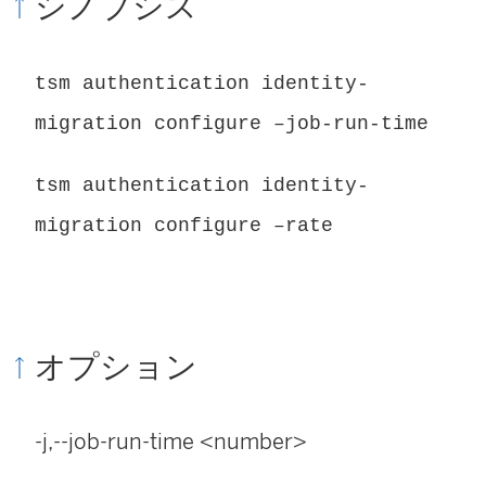
シノプシス
tsm authentication identity-
migration configure –job-run-time
tsm authentication identity-
migration configure –rate
オプション
-j,--job-run-time <number>