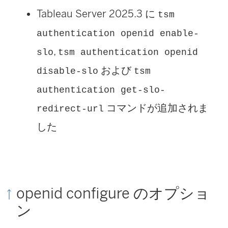
Tableau Server 2025.3 に
tsm
authentication openid enable-
,
slo
tsm authentication openid
および
disable-slo
tsm
authentication get-slo-
コマンドが追加されま
redirect-url
した
openid configure のオプショ
ン