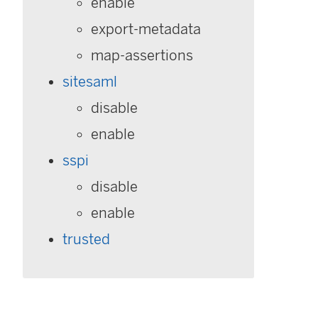
enable
export-metadata
map-assertions
sitesaml
disable
enable
sspi
disable
enable
trusted