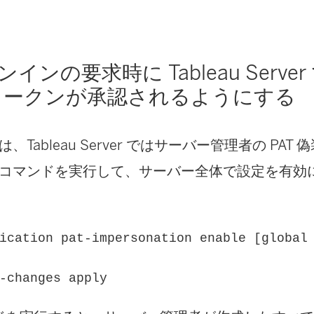
ウ
で
インの要求時に Tableau Serve
リ
トークンが承認されるようにする
ン
ク
、Tableau Server ではサーバー管理者の PA
が
コマンドを実行して、サーバー全体で設定を有効
開
く
)
ication pat-impersonation enable [global
-changes apply