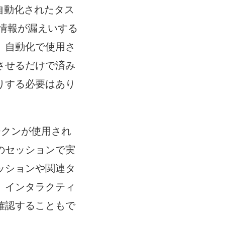
ド
場合、自動化されたタス
ウ
情報が漏えいする
で
、自動化で使用さ
リ
させるだけで済み
ン
りする必要はあり
ク
が
、トークンが使用され
開
のセッションで実
く
ッションや関連タ
)
、インタラクティ
確認することもで