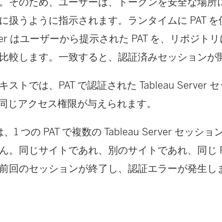
。そのため、ユーザーは、トークンを安全な場所
で
に扱うように指示されます。ランタイムに PAT 
リ
er
はユーザーから提示された PAT を、リポジト
ン
比較します。一致すると、認証済みセッションが
ク
が
キストでは、PAT で認証された
Tableau Server
セ
開
者と同じアクセス権限が与えられます。
く
、1 つの PAT で複数の
Tableau Server
セッショ
)
ん。同じサイトであれ、別のサイトであれ、同じ P
前回のセッションが終了し、認証エラーが発生し