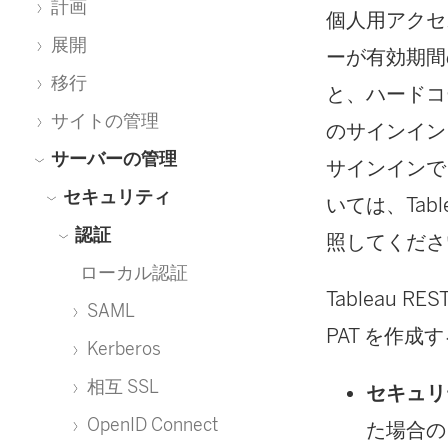
計画
個人用アクセス
展開
ーが有効期間
移行
と、ハードコ
サイトの管理
のサインインを
サーバーの管理
サインインできる
セキュリティ
いては、Table
認証
照してくださ
ローカル認証
Tableau
SAML
PAT を作
Kerberos
相互 SSL
セキュリ
OpenID Connect
た場合のリ