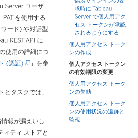
偽装サインインの要
u Server
ユーザ
求時に Tableau
Server で個人用アク
AT を使用する
セス トークンが承認
ワード) や対話型
されるようにする
EST API に
個人用アクセス トーク
AT の使用の詳細につ
ンの作成
(
 (認証)
」を参
個人アクセス トークン
の有効期限の変更
新
個人用アクセス トーク
し
リプトとタスクでは、
ンの失効
い
個人用アクセス トーク
ウ
ンの使用状況の追跡と
ィ
監視
格情報が漏えいし
ン
ンティティ ストアと