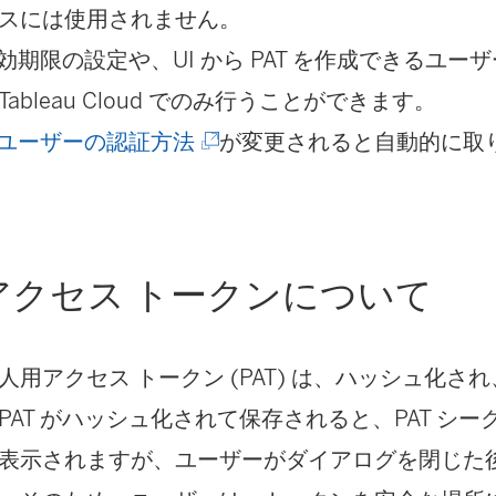
スには使用されません。
の有効期限の設定や、UI から PAT を作成できるユ
ableau Cloud でのみ行うことができます。
(
ユーザーの認証方法
が変更されると自動的に取
新
し
い
アクセス トークンについて
ウ
ィ
人用アクセス トークン (PAT) は、ハッシュ化さ
ン
PAT がハッシュ化されて保存されると、PAT シ
ド
表示されますが、ユーザーがダイアログを閉じた
ウ