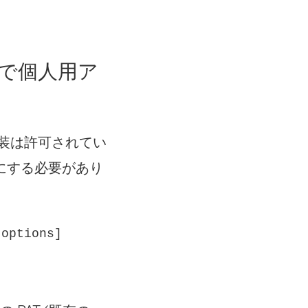
し
い
ウ
r で個人用ア
ィ
ン
ド
T 偽装は許可されてい
ウ
にする必要があり
で
リ
ン
 options]
ク
が