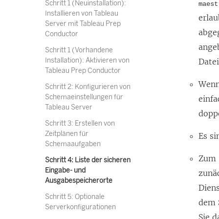
Schritt 1 (Neuinstallation):
maest
Installieren von Tableau
erla
Server mit Tableau Prep
abge
Conductor
ange
Schritt 1 (Vorhandene
Installation): Aktivieren von
Datei
Tableau Prep Conductor
Wenn
Schritt 2: Konfigurieren von
Schemaeinstellungen für
einf
Tableau Server
dopp
Schritt 3: Erstellen von
Zeitplänen für
Es si
Schemaaufgaben
Zum 
Schritt 4: Liste der sicheren
Eingabe- und
zunä
Ausgabespeicherorte
Diens
Schritt 5: Optionale
dem 
Serverkonfigurationen
Sie d