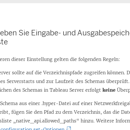
ieben Sie Eingabe- und Ausgabespeiche
ste
eren dieser Einstellung gelten die folgenden Regeln:
rver sollte auf die Verzeichnispfade zugreifen können. 
es Serverstarts und zur Laufzeit des Schemas überprüft
lichen des Schemas in Tableau Server erfolgt
keine
Überp
chema aus einer .hyper-Datei auf einer Netzwerkfreigab
eibt, fügen Sie den Pfad zu dem Verzeichnis, das die Date
sliste „native_api.allowed_paths“ hinzu. Weitere Infor
(
 configuration set-Optionen
.