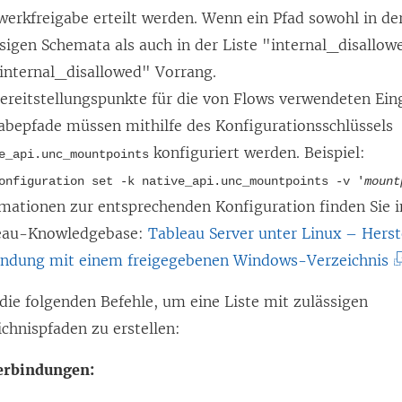
erkfreigabe erteilt werden. Wenn ein Pfad sowohl in de
sigen Schemata als auch in der Liste "internal_disallowe
"internal_disallowed" Vorrang.
Bereitstellungspunkte für die von Flows verwendeten Ei
abepfade müssen mithilfe des Konfigurationsschlüssels
konfiguriert werden. Beispiel:
e_api.unc_mountpoints
onfiguration set -k native_api.unc_mountpoints -v '
mount
mationen zur entsprechenden Konfiguration finden Sie i
eau-Knowledgebase:
Tableau Server unter Linux – Herst
(
indung mit einem freigegebenen Windows-Verzeichnis
L
die folgenden Befehle, um eine Liste mit zulässigen
i
chnispfaden zu erstellen:
n
k
erbindungen:
w