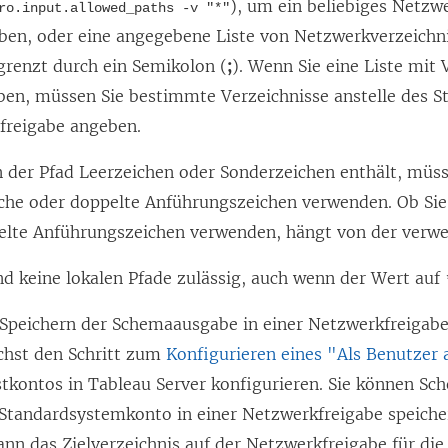
), um ein beliebiges Netzw
ro.input.allowed_paths -v "*"
F
uben, oder eine angegebene Liste von Netzwerkverzeichn
e
grenzt durch ein Semikolon (
;
). Wenn Sie eine Liste mit
n
ben, müssen Sie bestimmte Verzeichnisse anstelle des 
s
freigabe angeben.
t
 der Pfad Leerzeichen oder Sonderzeichen enthält, müs
e
ache oder doppelte Anführungszeichen verwenden. Ob Sie
r
elte Anführungszeichen verwenden, hängt von der verwe
g
e
nd keine lokalen Pfade zulässig, auch wenn der Wert auf
ö
Speichern der Schemaausgabe in einer Netzwerkfreigab
f
chst den Schritt zum
Konfigurieren eines "Als Benutzer
f
tkontos in Tableau Server konfigurieren. Sie können Sc
n
Standardsystemkonto in einer Netzwerkfreigabe speiche
e
ann das Zielverzeichnis auf der Netzwerkfreigabe für di