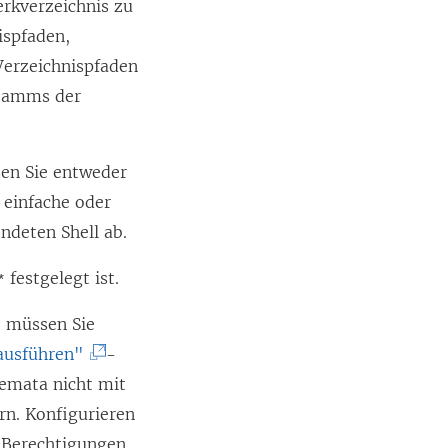
erkverzeichnis zu
ispfaden,
 Verzeichnispfaden
Stamms der
sen Sie entweder
 einfache oder
ndeten Shell ab.
festgelegt ist.
*
e müssen Sie
(
 ausführen"
-
L
hemata nicht mit
i
rn. Konfigurieren
n
e Berechtigungen