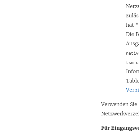
Netzw
zuläs
hat 
Die 
Ausg
nativ
tsm c
Infor
Tabl
Verb
Verwenden Sie 
Netzwerkverzei
Für Eingangsv