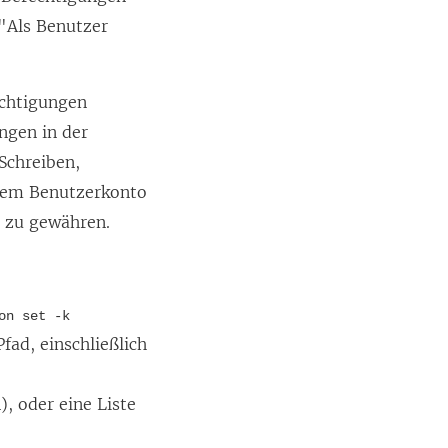
k
 "Als Benutzer
w
i
echtigungen
r
ngen in der
d
Schreiben,
i
 dem Benutzerkonto
n
r zu gewähren.
n
e
u
on set -k
e
fad, einschließlich
m
F
, oder eine Liste
e
n