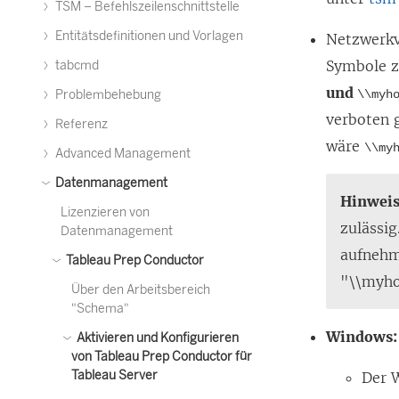
TSM – Befehlszeilenschnittstelle
Entitätsdefinitionen und Vorlagen
Netzwerkv
Symbole z
tabcmd
und
Problembehebung
\\myh
verboten 
Referenz
wäre
\\my
Advanced Management
Datenmanagement
Hinwei
Lizenzieren von
zulässig
Datenmanagement
aufnehm
Tableau Prep Conductor
"\\myho
Über den Arbeitsbereich
"Schema"
Windows:
Aktivieren und Konfigurieren
von Tableau Prep Conductor für
Tableau Server
Der 