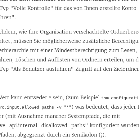
t
yp "Volle Kontrolle" für das von Ihnen erstellte Konto
)
ühren".
achdem, wie Ihre Organisation verschachtelte Ordnerber
ltet, müssen Sie möglicherweise zusätzliche Berechtigu
erhierarchie mit einer Mindestberechtigung zum Lesen, 
ühren, Löschen und Auflisten von Ordnern erteilen, um
Typ "Als Benutzer ausführen" Zugriff auf den Zielordne
Wert kann entweder
sein, (zum Beispiel
*
tsm configurati
) was bedeutet, dass jeder P
ro.input.allowed_paths -v "*"
ler (mit Ausnahme mancher Systempfade, die mit
ve_api.internal_disallowed_paths“ konfiguriert wurden)
Pfaden, abgegrenzt durch ein Semikolon (
;
).