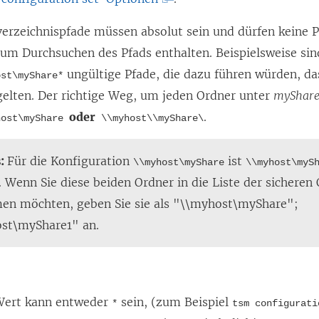
L
erzeichnispfade müssen absolut sein und dürfen keine P
i
um Durchsuchen des Pfads enthalten. Beispielsweise si
n
ungültige Pfade, die dazu führen würden, das
ost\myShare*
k
gelten. Der richtige Weg, um jeden Ordner unter
myShar
w
oder
.
host\myShare
\\myhost\\myShare\
i
r
s:
Für die Konfiguration
ist
\\myhost\myShare
\\myhost\myS
d
. Wenn Sie diese beiden Ordner in die Liste der sicheren
i
en möchten, geben Sie sie als "\\myhost\myShare";
n
st\myShare1" an.
n
e
u
e
Wert kann entweder
sein, (zum Beispiel
*
tsm configurati
m