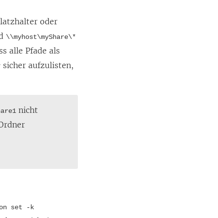
latzhalter oder
nd
\\myhost\myShare\*
s alle Pfade als
e
sicher aufzulisten,
nicht
hare1
 Ordner
on set -k