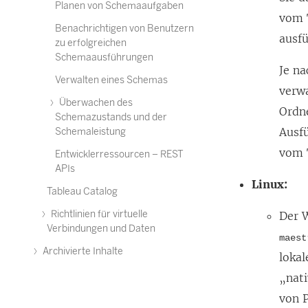
Planen von Schemaaufgaben
vom T
Benachrichtigen von Benutzern
ausf
zu erfolgreichen
Schemaausführungen
Je n
Verwalten eines Schemas
verwa
Überwachen des
Ordn
Schemazustands und der
Ausf
Schemaleistung
vom 
Entwicklerressourcen – REST
APIs
Linux:
Tableau Catalog
Richtlinien für virtuelle
Der 
Verbindungen und Daten
maest
Archivierte Inhalte
loka
„nati
von 