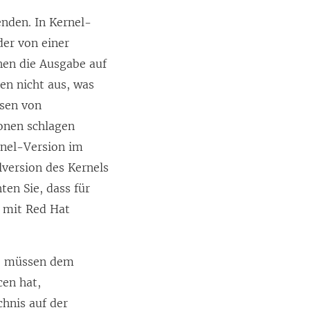
s
enden. In Kernel-
t
der von einer
e
nen die Ausgabe auf
r
en nicht aus, was
g
esen von
e
ionen schlagen
ö
rnel-Version im
f
lversion des Kernels
f
en Sie, dass für
n
r mit Red Hat
e
t
be müssen dem
)
cen hat,
chnis auf der