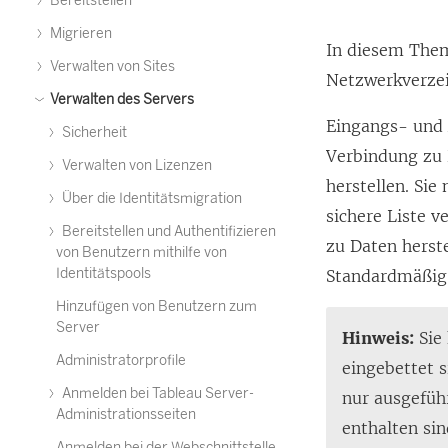
Bereitstellen
Migrieren
In diesem Them
Verwalten von Sites
Netzwerkverzeic
Verwalten des Servers
Eingangs- und
Sicherheit
Verbindung zu 
Verwalten von Lizenzen
herstellen. Sie
Über die Identitätsmigration
sichere Liste 
Bereitstellen und Authentifizieren
zu Daten herste
von Benutzern mithilfe von
Identitätspools
Standardmäßig 
Hinzufügen von Benutzern zum
Server
Hinweis:
Sie 
Administratorprofile
eingebettet s
Anmelden bei Tableau Server-
nur ausgeführ
Administrationsseiten
enthalten sin
Anmelden bei der Webschnittstelle