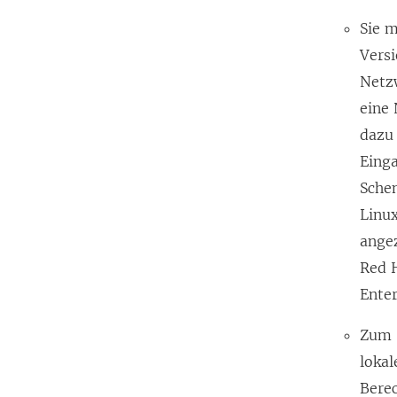
Sie m
Versi
Netzw
eine 
dazu 
Einga
Sche
Linu
angez
Red H
Enter
Zum 
lokal
Berec