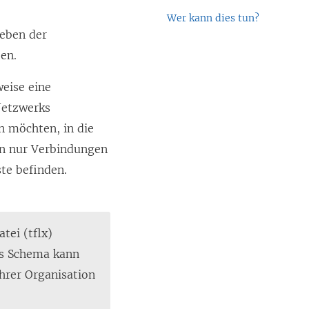
Wer kann dies tun?
ieben der
ben.
eise eine
Netzwerks
en möchten, in die
en nur Verbindungen
ste befinden.
tei (tflx)
das Schema kann
Ihrer Organisation