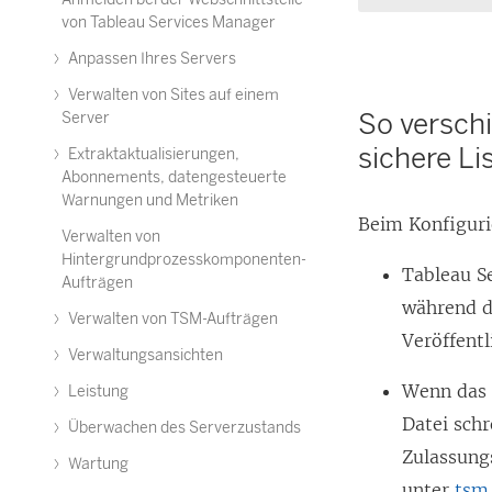
von Tableau Services Manager
Anpassen Ihres Servers
Verwalten von Sites auf einem
So versch
Server
sichere Li
Extraktaktualisierungen,
Abonnements, datengesteuerte
Warnungen und Metriken
Beim Konfiguri
Verwalten von
Hintergrundprozesskomponenten-
Tableau Se
Aufträgen
während d
Verwalten von TSM-Aufträgen
Veröffent
Verwaltungsansichten
Wenn das S
Leistung
Datei schr
Überwachen des Serverzustands
Zulassung
Wartung
unter
tsm