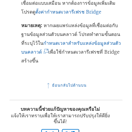
เชื่อมต่อแบบเสมือน หากต้องการข้อมูลเพิ่มเติม
เ
โปรดดู
ตั้งค่ากำหนดเวลารีเฟรช Bridge
ปิ
ด
หมายเหตุ:
หากเผยแพร่แหล่งข้อมูลที่เชื่อมต่อกับ
ใ
ฐานข้อมูลส่วนตัวบนคลาวด์ โปรดทำตามขั้นตอน
น
ที่ระบุไว้ใน
กำหนดเวลาสำหรับแหล่งข้อมูลส่วนตัว
ห
(
บนคลาวด์
เพื่อใช้กำหนดเวลารีเฟรชที่ Bridge
น้
ลิ
สร้างขึ้น
า
ง
ต่
ก์
ย้อนกลับไปด้านบน
า
จ
ง
ะ
ใ
เ
บทความนี้ช่วยแก้ปัญหาของคุณหรือไม่
ห
ปิ
แจ้งให้เราทราบเพื่อให้เราสามารถปรับปรุงให้ดียิ่ง
ขึ้นได้!
ม่
ด
)
ใ