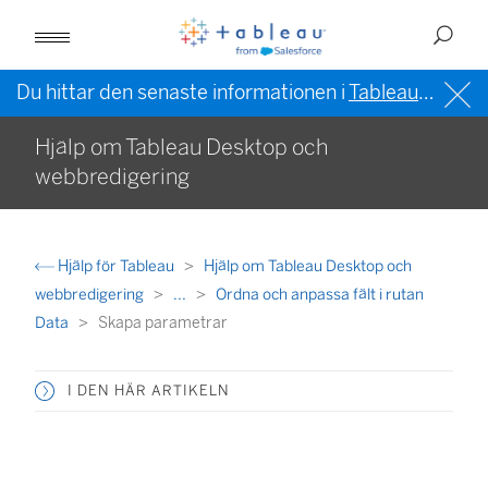
Du hittar den senaste informationen i
Tableau-hjälpen på engelska (USA)
Hjälp om Tableau Desktop och
webbredigering
Hjälp för Tableau
Hjälp om Tableau Desktop och
webbredigering
...
Ordna och anpassa fält i rutan
Data
Skapa parametrar
I DEN HÄR ARTIKELN