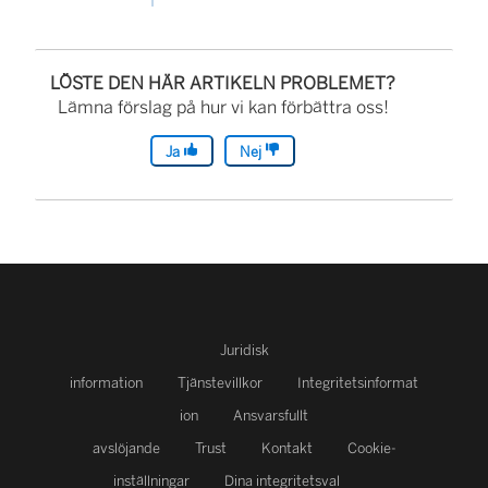
LÖSTE DEN HÄR ARTIKELN PROBLEMET?
Lämna förslag på hur vi kan förbättra oss!
Ja
Nej
Juridisk
information
Tjänstevillkor
Integritetsinformat
ion
Ansvarsfullt
avslöjande
Trust
Kontakt
Cookie-
inställningar
Dina integritetsval