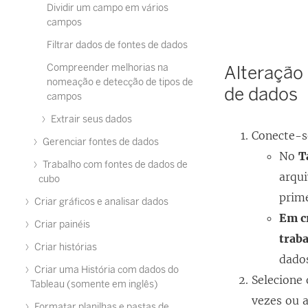
Dividir um campo em vários
campos
Filtrar dados de fontes de dados
Compreender melhorias na
Alteração 
nomeação e detecção de tipos de
de dados
campos
Extrair seus dados
Conecte-s
Gerenciar fontes de dados
No
T
Trabalho com fontes de dados de
arqui
cubo
prime
Criar gráficos e analisar dados
Em c
Criar painéis
trab
Criar histórias
dados
Criar uma História com dados do
Selecione 
Tableau (somente em inglês)
vezes ou a
Formatar planilhas e pastas de