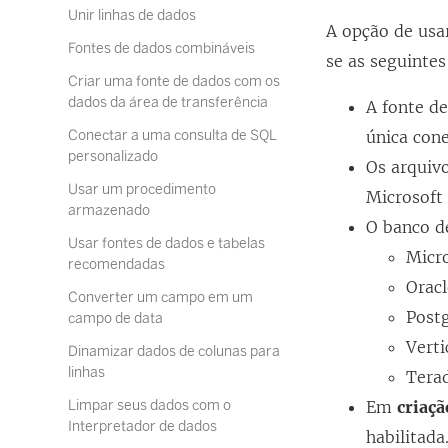
Unir linhas de dados
A opção de usa
Fontes de dados combináveis
se as seguinte
Criar uma fonte de dados com os
dados da área de transferência
A fonte d
Conectar a uma consulta de SQL
única con
personalizado
Os arquiv
Usar um procedimento
Microsoft 
armazenado
O banco d
Usar fontes de dados e tabelas
Micr
recomendadas
Orac
Converter um campo em um
Post
campo de data
Verti
Dinamizar dados de colunas para
linhas
Tera
Limpar seus dados com o
Em
criaç
Interpretador de dados
habilitada