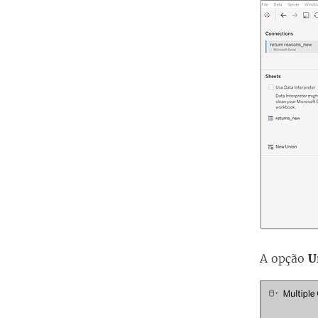
A opção
U