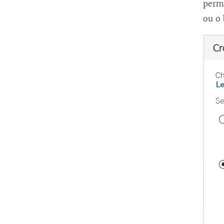
permi
ou o 