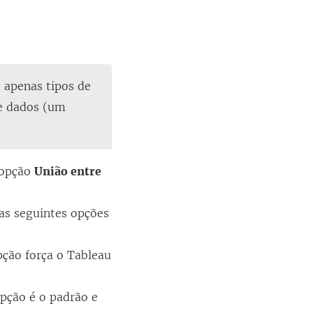
o apenas tipos de
de dados (um
a opção
União entre
das seguintes opções
opção força o Tableau
opção é o padrão e