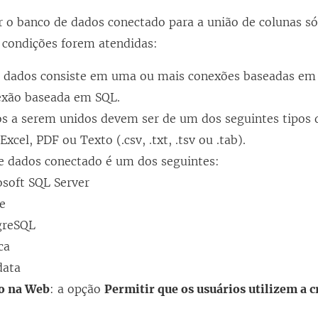
r o banco de dados conectado para a união de colunas só
s condições forem atendidas:
e dados consiste em uma ou mais conexões baseadas em
exão baseada em SQL.
os a serem unidos devem ser de um dos seguintes tipos 
Excel, PDF ou Texto (.csv, .txt, .tsv ou .tab).
e dados conectado é um dos seguintes:
osoft SQL Server
le
greSQL
ca
data
ão na Web
: a opção
Permitir que os usuários utilizem a 
.