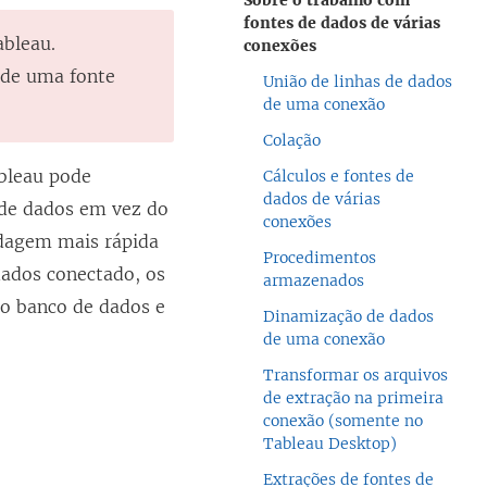
Sobre o trabalho com
fontes de dados de várias
ableau.
conexões
 de uma fonte
União de linhas de dados
de uma conexão
Colação
ableau pode
Cálculos e fontes de
dados de várias
 de dados em vez do
conexões
rdagem mais rápida
Procedimentos
dados conectado, os
armazenados
no banco de dados e
Dinamização de dados
de uma conexão
Transformar os arquivos
de extração na primeira
conexão (somente no
Tableau Desktop)
Extrações de fontes de