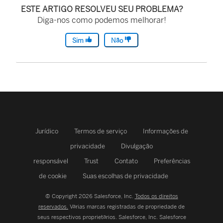
ESTE ARTIGO RESOLVEU SEU PROBLEMA?
Diga-nos como podemos melhorar!
Sim
Não
Jurídico
Termos de serviço
Informações de
privacidade
Divulgação
responsável
Trust
Contato
Preferências
de cookie
Suas escolhas de privacidade
© Copyright 2026 Salesforce, Inc.
Todos os direitos
reservados.
Várias marcas registradas de propriedade de
seus respectivos proprietários. Salesforce, Inc.
Salesforce