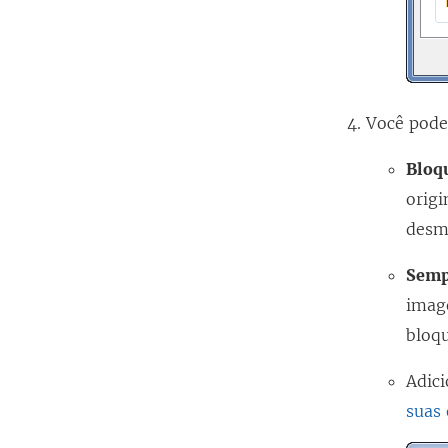
Você pode 
Bloq
origi
desm
Semp
imag
bloq
Adic
suas 