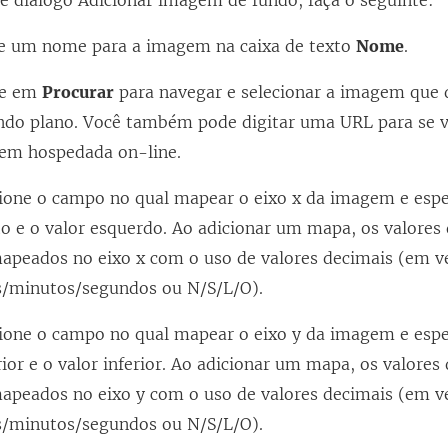
de diálogo Adicionar imagem de fundo, faça o seguinte:
te um nome para a imagem na caixa de texto
Nome
.
ue em
Procurar
para navegar e selecionar a imagem que d
ndo plano. Você também pode digitar uma URL para se v
em hospedada on-line.
ione o campo no qual mapear o eixo x da imagem e espe
to e o valor esquerdo. Ao adicionar um mapa, os valore
mapeados no eixo x com o uso de valores decimais (em v
s/minutos/segundos ou N/S/L/O).
ione o campo no qual mapear o eixo y da imagem e espe
ior e o valor inferior. Ao adicionar um mapa, os valores
mapeados no eixo y com o uso de valores decimais (em v
s/minutos/segundos ou N/S/L/O).