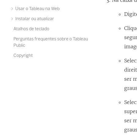
Na caixa 
Usar o Tableau na Web
Digi
Instalar ou atualizar
Cliq
Atalhos de teclado
segu
Perguntas frequentes sobre o Tableau
Public
imag
Copyright
Selec
direi
ser 
grau
Selec
super
ser 
grau