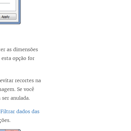
ter as dimensões
 esta opção for
evitar recortes na
magem. Se você
 ser anulada.
e
Filtrar dados das
ções.