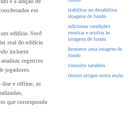
fundo
do é a adição de
 coordenadas em
Habilitar ou desabilitar
imagens de fundo
Adicionar condições
mostrar e ocultar às
um edifício. Você
imagens de fundo
r real do edifício
Remover uma imagem de
undo incluem
fundo
nalisar registros
Consulte também
de jogadores.
Outros artigos nesta seção
ine e offline, as
alizadas,
em que corresponda