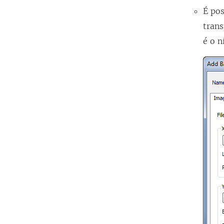
É pos
trans
é o n