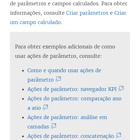
de parâmetros e campos calculados. Para obter
informações, consulte
Criar parâmetros
e
Criar
um campo calculado
.
Para obter exemplos adicionais de como
usar ações de parâmetro, consulte:
Como e quando usar ações de
(
parâmetro
O
(
Ações de parâmetro: navegador KPI
l
O
Ações do parâmetro: comparação ano
(
i
l
a ano
O
n
i
Ações de parâmetro: análise em
l
(
k
n
camadas
i
O
a
(
k
Ações de parâmetro: concatenação