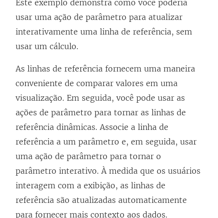
Este exemplo demonstra como você poderia
e
e
a
r
)
n
v
j
a
usar uma ação de parâmetro para atualizar
l
m
n
e
o
a
a
)
interativamente uma linha de referência, sem
a
n
e
e
v
j
n
usar um cálculo.
)
o
l
m
a
a
e
v
a
n
j
n
l
As linhas de referência fornecem uma maneira
a
)
o
a
e
a
conveniente de comparar valores em uma
j
v
n
l
)
visualização. Em seguida, você pode usar as
a
a
e
a
ações de parâmetro para tornar as linhas de
n
j
l
)
referência dinâmicas. Associe a linha de
e
a
a
referência a um parâmetro e, em seguida, usar
l
n
)
uma ação de parâmetro para tornar o
a
e
parâmetro interativo. À medida que os usuários
)
l
interagem com a exibição, as linhas de
a
referência são atualizadas automaticamente
)
para fornecer mais contexto aos dados.