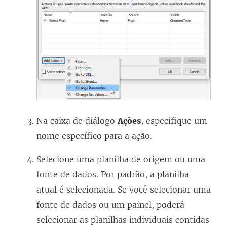
n
)
a
)
l
e
j
a
l
a
)
a
n
)
e
l
a
)
Na caixa de diálogo
Ações
, especifique um
nome específico para a ação.
Selecione uma planilha de origem ou uma
fonte de dados. Por padrão, a planilha
atual é selecionada. Se você selecionar uma
fonte de dados ou um painel, poderá
selecionar as planilhas individuais contidas