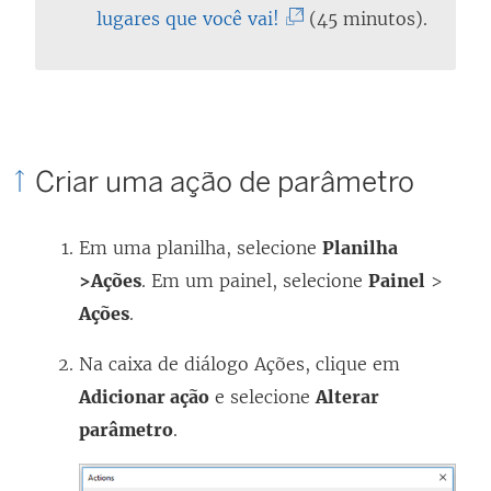
i
b
(
b
k
lugares que você vai!
(45 minutos).
n
r
O
r
a
k
e
l
e
b
a
e
i
e
r
b
m
n
m
e
Criar uma ação de parâmetro
r
n
k
n
e
e
o
a
o
m
Em uma planilha, selecione
e
v
b
v
Planilha
n
>
Ações
. Em um painel, selecione
m
a
r
a
Painel
o
>
Ações
.
n
j
e
j
v
o
a
e
a
a
Na caixa de diálogo Ações, clique em
v
n
m
n
j
Adicionar ação
e selecione
Alterar
a
e
n
e
a
parâmetro
.
j
l
o
l
n
a
a
v
a
e