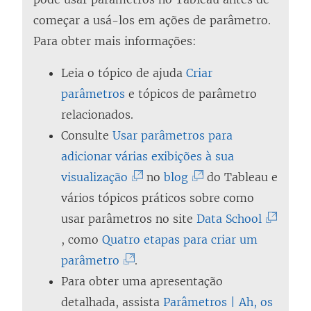
começar a usá-los em ações de parâmetro.
Para obter mais informações:
Leia o tópico de ajuda
Criar
parâmetros
e tópicos de parâmetro
relacionados.
Consulte
Usar parâmetros para
adicionar várias exibições à sua
(
(
visualização
no
blog
do Tableau e
O
O
vários tópicos práticos sobre como
l
l
(
usar parâmetros no site
Data School
i
i
O
, como
Quatro etapas para criar um
(
n
n
l
parâmetro
.
O
k
k
i
Para obter uma apresentação
l
a
a
n
detalhada, assista
Parâmetros | Ah, os