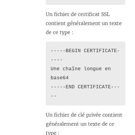
n
Un fichier de certificat SSL
s
contient généralement un texte
u
de ce type :
n
e
-----BEGIN CERTIFICATE-
n
----
o
Une chaîne longue en
u
base64
v
-----END CERTIFICATE---
e
--
l
l
Un fichier de clé privée contient
e
généralement un texte de ce
f
type :
e