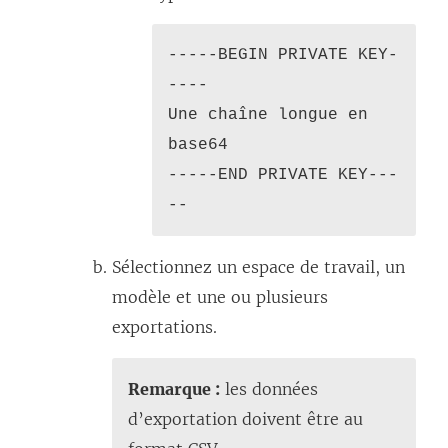
n
-----BEGIN PRIVATE KEY-
ê
----
t
Une chaîne longue en
r
base64
e
-----END PRIVATE KEY---
)
--
Sélectionnez un espace de travail, un
modèle et une ou plusieurs
exportations.
Remarque :
les données
d’exportation doivent être au