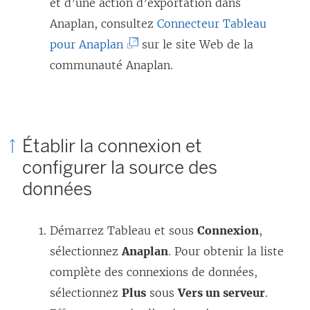
et d’une action d’exportation dans
Anaplan, consultez
Connecteur Tableau
(
pour Anaplan
sur le site Web de la
L
communauté Anaplan.
e
l
i
Établir la connexion et
e
configurer la source des
n
données
s
’
Démarrez Tableau et sous
o
Connexion
,
sélectionnez
Anaplan
u
. Pour obtenir la liste
complète des connexions de données,
v
sélectionnez
Plus
r
sous
Vers un serveur
.