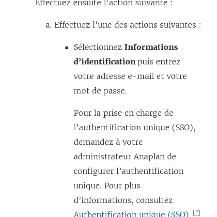
Effectuez ensuite l’action suivante :
e
d
Effectuez l’une des actions suivantes :
a
n
Sélectionnez
Informations
s
d’identification
puis entrez
u
votre adresse e-mail et votre
n
mot de passe.
e
Pour la prise en charge de
n
l’authentification unique (SSO),
o
demandez à votre
u
administrateur Anaplan de
v
configurer l’authentification
e
unique. Pour plus
l
d’informations, consultez
l
(
Authentification unique (SSO)