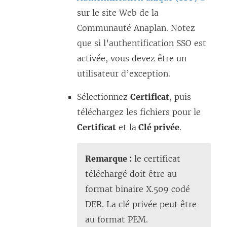
e
L
sur le site Web de la
f
e
Communauté Anaplan. Notez
e
l
que si l’authentification SSO est
n
i
activée, vous devez être un
ê
e
utilisateur d’exception.
t
n
r
Sélectionnez
Certificat
, puis
s
e
téléchargez les fichiers pour le
’
)
Certificat
et la
Clé privée
.
o
u
Remarque :
le certificat
v
téléchargé doit être au
r
format binaire X.509 codé
e
DER. La clé privée peut être
d
au format PEM.
a