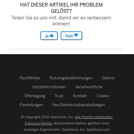
HAT DIESER ARTIKEL IHR PROBLEM
GELÖST?
Teilen Sie es uns mit, damit wir es verbessern
können!
Ja
Nein
Rechtliches
Nutzungsbestimmungen
Datens
chutzinformationen
Verantwortliche
Offenlegung
Trust
Kontakt
Cookie-
Einstellungen
Ihre Datenschutzeinstellungen
© Copyright 2026 Salesforce, Inc.
Alle Rechte vorbehalten.
Exklusive Rechte.
Verschiedene Marken gehören ihren
jeweiligen Eigentümern. Salesforce, Inc.
Salesforce.com