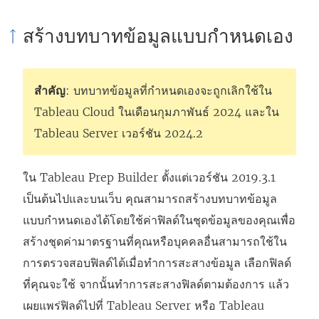
ก์
สร้างบทบาทข้อมูลแบบกำหนดเอง
จ
ะ
เ
สำคัญ
: บทบาทข้อมูลที่กำหนดเองจะถูกเลิกใช้ใน
ปิ
Tableau Cloud ในเดือนกุมภาพันธ์ 2024 และใน
ด
Tableau Server เวอร์ชัน 2024.2
ใ
น
ใน
Tableau Prep Builder
ตั้งแต่เวอร์ชัน 2019.3.1
ห
เป็นต้นไปและบนเว็บ คุณสามารถสร้างบทบาทข้อมูล
น้
แบบกำหนดเองได้โดยใช้ค่าฟิลด์ในชุดข้อมูลของคุณเพื่อ
า
สร้างชุดค่ามาตรฐานที่คุณหรือบุคคลอื่นสามารถใช้ใน
ต่
การตรวจสอบฟิลด์ได้เมื่อทำการสะสางข้อมูล เลือกฟิลด์
า
ที่คุณจะใช้ จากนั้นทำการสะสางฟิลด์ตามต้องการ แล้ว
ง
เผยแพร่ฟิลด์ไปที่
Tableau Server
หรือ
Tableau
ใ