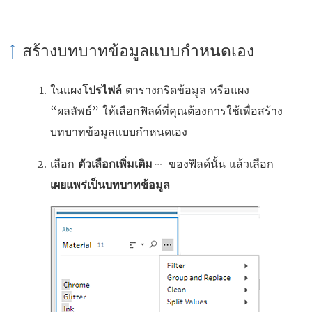
ใ
น
น
ห
สร้างบทบาทข้อมูลแบบกำหนดเอง
ห
น้
น้
า
ในแผง
โปรไฟล์
ตารางกริดข้อมูล หรือแผง
า
ต่
“ผลลัพธ์” ให้เลือกฟิลด์ที่คุณต้องการใช้เพื่อสร้าง
ต่
า
บทบาทข้อมูลแบบกำหนดเอง
า
ง
ง
ใ
เลือก
ตัวเลือกเพิ่มเติม
ของฟิลด์นั้น แล้วเลือก
ใ
ห
เผยแพร่เป็นบทบาทข้อมูล
ห
ม่
ม่
)
)