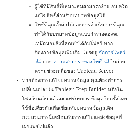
ผู้ใช้ที่มีสิทธิ์ที่เหมาะสมสามารถย้าย ลบ หรือ
แก้ไขสิทธิ์สำหรับบทบาทข้อมูลได้
สิทธิ์ที่คุณตั้งค่าได้และการดำเนินการที่คุณ
ทำได้กับบทบาทข้อมูลแบบกำหนดเองจะ
เหมือนกับสิ่งที่คุณทำได้กับโฟลว์ หาก
(
ต้องการข้อมูลเพิ่มเติม โปรดดู
จัดการโฟลว์
(
ลิ
และ
ความสามารถของสิทธิ์
ในส่วน
ลิ
ง
ความช่วยเหลือของ Tableau Server
ง
ก์
หากต้องการแก้ไขบทบาทข้อมูล คุณต้องทำการ
ก์
จ
เปลี่ยนแปลงใน
Tableau Prep Builder
หรือใน
จ
ะ
โฟลว์บนเว็บ แล้วเผยแพร่บทบาทข้อมูลอีกครั้งโดย
ะ
เ
ใช้ชื่อเดียวกันเพื่อเขียนทับบทบาทข้อมูลเดิม
เ
ปิ
กระบวนการนี้เหมือนกับการแก้ไขแหล่งข้อมูลที่
ปิ
ด
เผยแพร่ไปแล้ว
ด
ใ