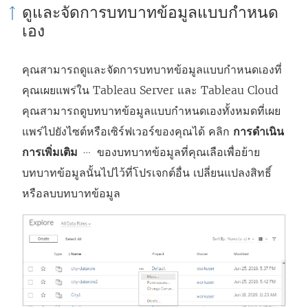
ดูและจัดการบทบาทข้อมูลแบบกำหนด
จ
เอง
ะ
เ
คุณสามารถดูและจัดการบทบาทข้อมูลแบบกำหนดเองที่
ปิ
คุณเผยแพร่ใน
Tableau Server
และ
Tableau Cloud
ด
คุณสามารถดูบทบาทข้อมูลแบบกำหนดเองทั้งหมดที่เผย
ใ
แพร่ไปยังไซต์หรือเซิร์ฟเวอร์ของคุณได้ คลิก
การดำเนิน
น
การเพิ่มเติม
ของบทบาทข้อมูลที่คุณเลือเพื่อย้าย
ห
บทบาทข้อมูลนั้นไปไว้ที่โปรเจกต์อื่น เปลี่ยนแปลงสิทธิ์
น้
หรือลบบทบาทข้อมูล
า
ต่
า
ง
ใ
ห