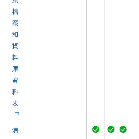
集
檔
案
和
資
料
庫
資
料
(
表
連
結
清
在