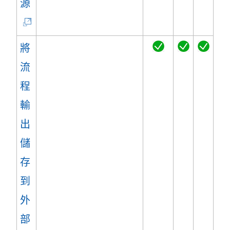
(
源
連
結
將
在
流
新
程
視
輸
窗
出
開
儲
啟
存
)
到
外
部