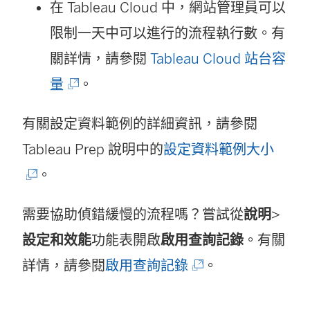
在
在 Tableau Cloud 中，網站管理員可以
新
限制一天中可以進行的流程執行數。有
視
關詳情，請參閱
Tableau Cloud 站台容
(
窗
量
。
連
開
有關設定資料範例的詳細資訊，請參閱
結
啟
(
Tableau Prep 說明中的
設定資料範例大小
在
)
連
。
新
結
視
需要協助偵錯緩慢的流程嗎？嘗試從
說明
>
在
窗
設定和效能
功能表開啟
啟用查詢記錄
。有關
新
開
(
詳情，請參閱
啟用查詢記錄
。
視
啟
連
窗