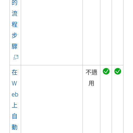
的
流
程
步
(
驟
連
結
在
不適
在
W
用
新
eb
視
上
窗
自
開
動