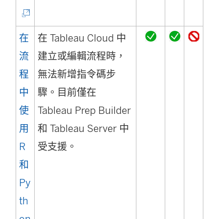
連
結
在
在 Tableau Cloud 中
在
流
建立或編輯流程時，
新
程
無法新增指令碼步
視
中
驟。目前僅在
窗
使
Tableau Prep Builder
開
用
和 Tableau Server 中
啟
R
受支援。
)
和
Py
th