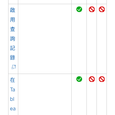
)
結
啟
在
用
新
查
視
詢
窗
記
開
(
錄
啟
連
)
結
在
在
Ta
新
bl
視
ea
窗