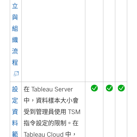
窗
立
視
在
開
與
窗
新
啟
組
開
視
)
織
啟
窗
流
)
開
(
程
啟
連
)
結
設
在 Tableau Server
在
定
中，資料樣本大小會
新
資
受到管理員使用 TSM
視
料
指令設定的限制。在
窗
範
Tableau Cloud 中，