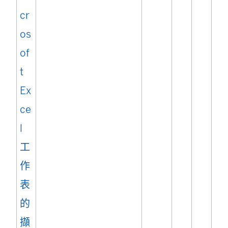
窗
cr
開
os
啟
of
)
t
Ex
ce
l
工
作
表
的
擷