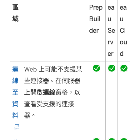
區
Prep
ea
ea
域
Buil
u
u
der
Se
Cl
rv
ou
er
d
連
Web 上可能不支援某
線
些連接器。在伺服器
至
上開啟
連線
窗格，以
資
查看受支援的連接
(
料
器。
連
結