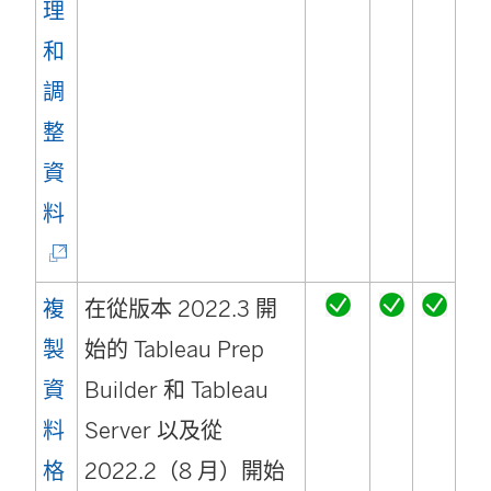
理
新
和
視
調
窗
整
開
資
啟
(
料
)
連
結
複
在從版本 2022.3 開
在
製
始的 Tableau Prep
新
資
Builder 和 Tableau
視
料
Server 以及從
窗
格
2022.2（8 月）開始