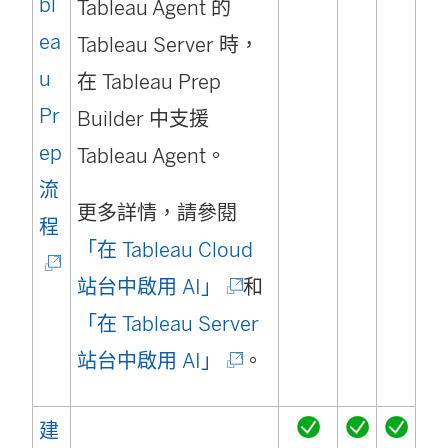
bl
Tableau Agent 的
ea
Tableau Server 時，
u
在 Tableau Prep
Pr
Builder 中支援
ep
Tableau Agent。
流
更多詳情，請參閱
(
程
「在 Tableau Cloud
連
(
站台中啟用 AI」
和
結
連
「在 Tableau Server
在
結
(
站台中啟用 AI」
。
新
在
連
視
建
新
結