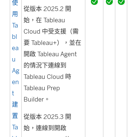
使
從版本 2025.2 開
在
用
始，在 Tableau
新
Ta
Cloud 中受支援（需
視
bl
要 Tableau+），並在
窗
ea
開啟 Tableau Agent
開
u
的情況下連線到
啟
Ag
Tableau Cloud 時
)
en
Tableau Prep
t
Builder。
建
置
從版本 2025.3 開
Ta
始，連線到開啟