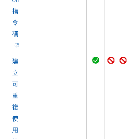
on
指
令
(
碼
連
結
建
在
立
新
可
視
重
窗
複
開
使
啟
用
)