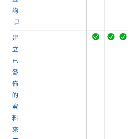
(
詢
連
結
建
在
立
新
已
視
發
窗
佈
開
的
啟
資
)
料
來