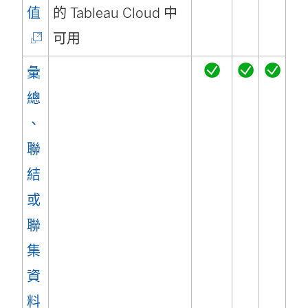
開
(
值
的 Tableau Cloud 中
啟
連
可用
)
結
彙
在
總
新
、
視
聯
窗
結
開
或
啟
聯
)
集
資
(
料