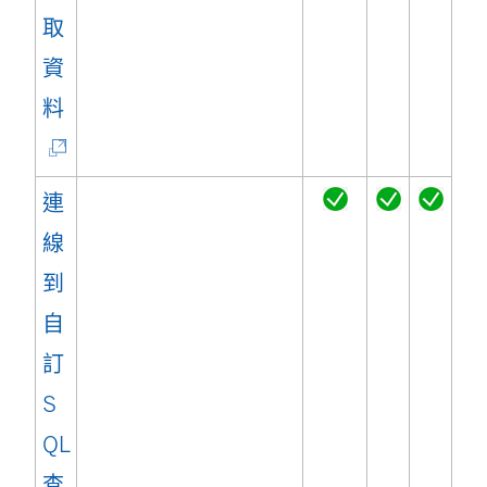
取
資
(
料
連
結
連
在
線
新
到
視
自
窗
訂
開
S
啟
QL
)
查