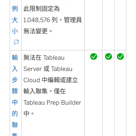
開
例
此限制固定為
啟
大
1,048,576 列，管理員
)
(
小
無法變更。
連
結
輸
無法在 Tableau
在
入
Server 或 Tableau
新
步
Cloud 中編輯或建立
視
驟
輸入聯集。僅在
窗
中
Tableau Prep Builder
開
的
中。
啟
聯
)