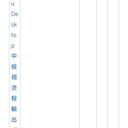
u
開
De
啟
sk
)
to
p
中
檢
視
流
程
輸
(
出