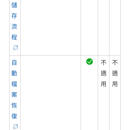
啟
儲
)
存
流
(
程
連
結
自
不
不
在
動
適
適
新
檔
用
用
視
案
窗
恢
開
(
復
啟
連