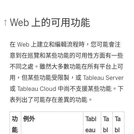
)
結
開
在
啟
Web 上的可用功能
新
)
視
在 Web 上建立和編輯流程時，您可能會注
窗
意到在巡覽和某些功能的可用性方面有一些
開
不同之處。雖然大多數功能在所有平台上可
啟
用，但某些功能受限製，或 Tableau Server
)
或 Tableau Cloud 中尚不支援某些功能。下
表列出了可能存在差異的功能。
功
例外
Tabl
Ta
Ta
能
eau
bl
bl