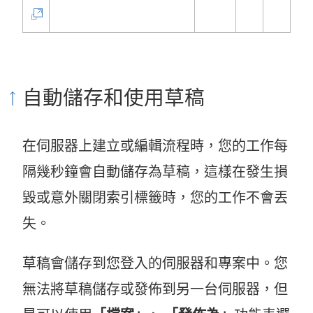
連
結
在
新
自動儲存和使用草稿
視
窗
在伺服器上建立或編輯流程時，您的工作每
開
隔幾秒鐘會自動儲存為草稿，這樣在發生損
啟
毀或意外關閉索引標籤時，您的工作不會丟
)
失。
草稿會儲存到您登入的伺服器和專案中。您
無法將草稿儲存或發佈到另一台伺服器，但