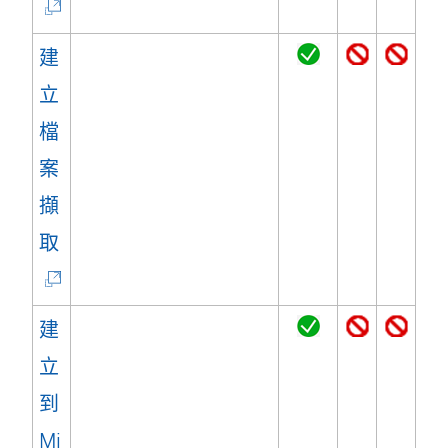
連
結
建
在
立
新
檔
視
案
窗
擷
開
(
取
啟
連
)
結
建
在
立
新
到
視
Mi