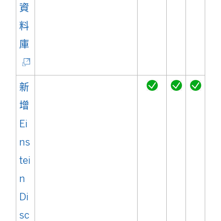
資
料
(
庫
連
結
新
在
增
新
Ei
視
ns
窗
tei
開
n
啟
Di
)
sc