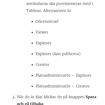
y
användarna ska provisioneras med i
t
s
t
Tableau. Alternativen är:
e
t
t
r
e
Olicensierad
f
)
r
ö
Viewer
)
n
Explorer
s
t
Explorer (kan publicera)
e
Creator
r
)
Platsadministratör – Explorer
Platsadministratör – Creator
När du är klar klickar du på knappen
Spara
och gå tilbaka
.