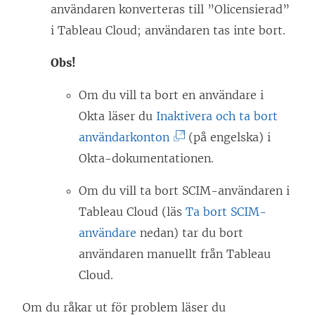
användaren konverteras till ”Olicensierad”
i Tableau Cloud; användaren tas inte bort.
Obs!
Om du vill ta bort en användare i
Okta läser du
Inaktivera och ta bort
(
användarkonton
(på engelska) i
L
Okta-dokumentationen.
ä
Om du vill ta bort SCIM-användaren i
n
Tableau Cloud (läs
Ta bort SCIM-
k
användare
nedan) tar du bort
e
användaren manuellt från Tableau
n
Cloud.
ö
p
Om du råkar ut för problem läser du