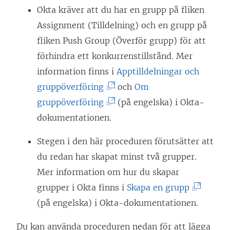
Okta kräver att du har en grupp på fliken
Assignment (Tilldelning) och en grupp på
fliken Push Group (Överför grupp) för att
förhindra ett konkurrenstillstånd. Mer
information finns i
Apptilldelningar och
(
gruppöverföring
och
Om
L
(
gruppöverföring
(på engelska) i Okta-
ä
L
dokumentationen.
n
ä
Stegen i den här proceduren förutsätter att
k
n
du redan har skapat minst två grupper.
e
k
Mer information om hur du skapar
n
e
(
grupper i Okta finns i
Skapa en grupp
ö
n
L
(på engelska) i Okta-dokumentationen.
p
ö
ä
p
p
Du kan använda proceduren nedan för att lägga