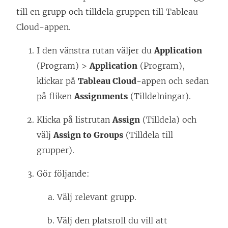
n
n
p
till en grupp och tilldela gruppen till Tableau
k
a
n
Cloud-appen.
e
s
a
n
I den vänstra rutan väljer du
Application
i
s
ö
(Program) >
Application
(Program),
e
i
p
klickar på
Tableau Cloud
-appen och sedan
t
e
p
på fliken
Assignments
(Tilldelningar).
t
t
n
n
t
Klicka på listrutan
Assign
(Tilldela) och
a
y
n
välj
Assign to Groups
(Tilldela till
s
t
y
grupper).
i
t
t
e
Gör följande:
f
t
t
ö
f
Välj relevant grupp.
t
n
ö
n
Välj den platsroll du vill att
s
n