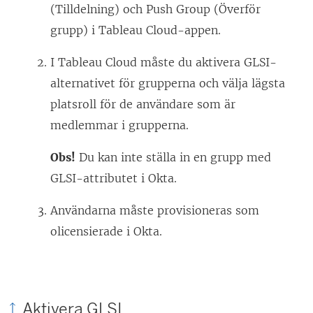
f
(Tilldelning) och Push Group (Överför
ö
grupp) i Tableau Cloud-appen.
n
I Tableau Cloud måste du aktivera GLSI-
s
alternativet för grupperna och välja lägsta
t
platsroll för de användare som är
e
medlemmar i grupperna.
r
)
Obs!
Du kan inte ställa in en grupp med
GLSI-attributet i Okta.
Användarna måste provisioneras som
olicensierade i Okta.
Aktivera GLSI