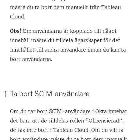
s
s
måste du ta bort dem manuellt från Tableau
t
i
Cloud.
e
e
Obs!
Om användarna är kopplade till något
r
t
innehåll måste du tilldela ägarskapet för det
)
t
innehållet till andra användare innan du kan ta
n
bort användarna.
y
t
t
f
Ta bort SCIM-användare
ö
n
Om du tar bort SCIM-användare i Okta innebär
s
det bara att de tilldelas rollen ”Olicensierad”;
t
de tas inte bort i Tableau Cloud. Om du vill ta
e
bort användare måste du ta bort dem manuellt