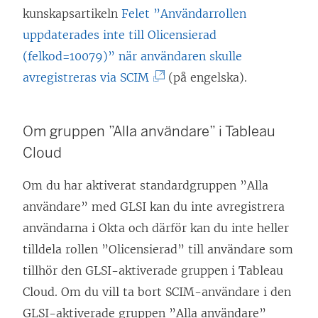
p
kunskapsartikeln
Felet ”Användarrollen
n
uppdaterades inte till Olicensierad
a
(felkod=10079)” när användaren skulle
s
(
avregistreras via SCIM
(på engelska).
i
L
e
ä
Om gruppen ”Alla användare” i Tableau
t
n
Cloud
t
k
n
e
Om du har aktiverat standardgruppen ”Alla
y
n
användare” med GLSI kan du inte avregistrera
t
ö
användarna i Okta och därför kan du inte heller
t
p
tilldela rollen ”Olicensierad” till användare som
f
p
tillhör den GLSI-aktiverade gruppen i Tableau
ö
n
Cloud. Om du vill ta bort SCIM-användare i den
n
a
GLSI-aktiverade gruppen ”Alla användare”