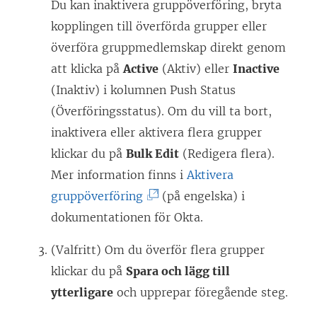
Du kan inaktivera gruppöverföring, bryta
)
kopplingen till överförda grupper eller
överföra gruppmedlemskap direkt genom
att klicka på
Active
(Aktiv) eller
Inactive
(Inaktiv) i kolumnen Push Status
(Överföringsstatus). Om du vill ta bort,
inaktivera eller aktivera flera grupper
klickar du på
Bulk Edit
(Redigera flera).
Mer information finns i
Aktivera
(
gruppöverföring
(på engelska) i
L
dokumentationen för Okta.
ä
(Valfritt) Om du överför flera grupper
n
klickar du på
Spara och lägg till
k
ytterligare
och upprepar föregående steg.
e