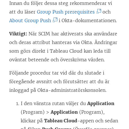
Innan du följer dessa steg rekommenderar vi
(
att du läser
Group Push prerequisites
och
(
L
About Group Push
i Okta-dokumentationen.
L
ä
Viktigt:
När SCIM har aktiverats ska användare
ä
n
och deras attribut hanteras via Okta. Ändringar
n
k
som görs direkt i
Tableau Cloud
kan leda till
k
e
oväntat beteende och överskrivna värden.
e
n
n
ö
Följande procedur tar vid där du slutade i
ö
p
föregående avsnitt och förutsätter att du är
p
p
inloggad på Okta-administratörskonsolen.
p
n
I den vänstra rutan väljer du
Application
n
a
(Program) >
Application
(Program),
a
s
klickar på
Tableau Cloud
-appen och sedan
s
i