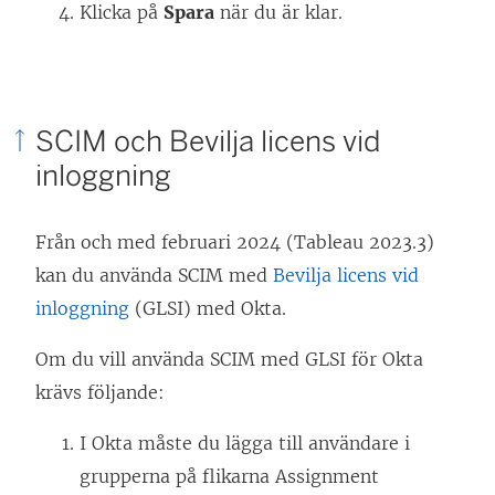
n
Klicka på
Spara
när du är klar.
ö
p
p
SCIM och Bevilja licens vid
n
inloggning
a
s
i
Från och med februari 2024 (Tableau 2023.3)
e
kan du använda SCIM med
Bevilja licens vid
t
inloggning
(GLSI) med Okta.
t
Om du vill använda SCIM med GLSI för Okta
n
krävs följande:
y
t
I Okta måste du lägga till användare i
t
grupperna på flikarna Assignment