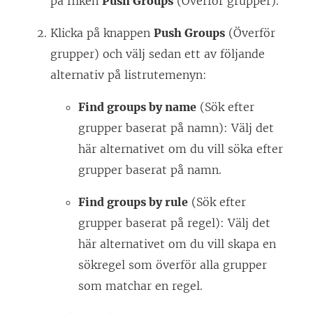
på fliken
Push Groups
(Överför grupper).
i
e
e
t
Klicka på knappen
Push Groups
(Överför
t
t
grupper) och välj sedan ett av följande
t
n
alternativ på listrutemenyn:
n
y
Find groups by name
(Sök efter
y
t
grupper baserat på namn): Välj det
t
t
här alternativet om du vill söka efter
t
f
grupper baserat på namn.
f
ö
ö
n
Find groups by rule
(Sök efter
n
s
grupper baserat på regel): Välj det
s
t
här alternativet om du vill skapa en
t
e
sökregel som överför alla grupper
e
r
som matchar en regel.
r
)