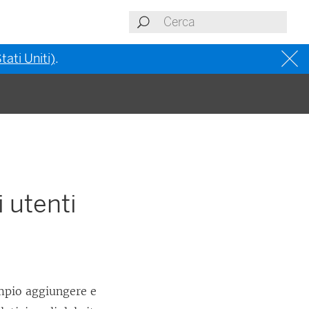
tati Uniti)
.
i utenti
empio aggiungere e