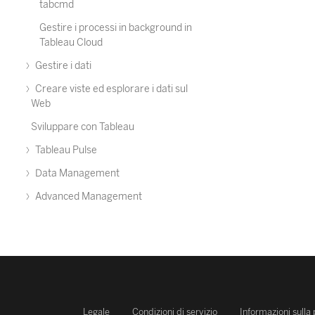
tabcmd
Gestire i processi in background in
Tableau Cloud
Gestire i dati
Creare viste ed esplorare i dati sul
Web
Sviluppare con Tableau
Tableau Pulse
Data Management
Advanced Management
Legale
Condizioni di servizio
Informazioni sulla