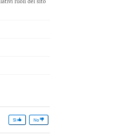
ativi ruoli del sito
Sì
No