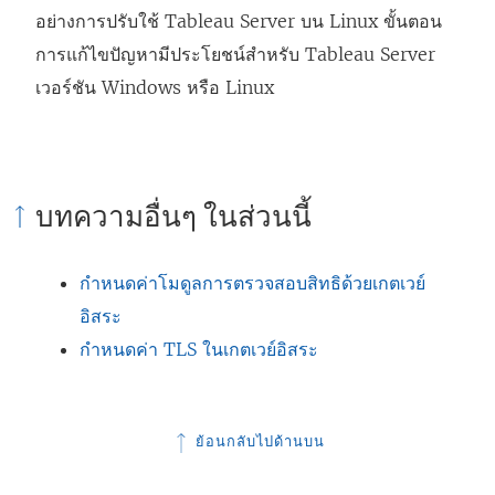
ง
อย่างการปรับใช้ Tableau Server บน Linux ขั้นตอน
ก์
การแก้ไขปัญหามีประโยชน์สำหรับ Tableau Server
จ
เวอร์ชัน Windows หรือ Linux
ะ
เ
ปิ
บทความอื่นๆ ในส่วนนี้
ด
ใ
กำหนดค่าโมดูลการตรวจสอบสิทธิด้วยเกตเวย์
น
อิสระ
ห
กำหนดค่า TLS ในเกตเวย์อิสระ
น้
า
ต่
ย้อนกลับไปด้านบน
า
ง