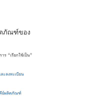
ลิตภัณฑ์ของ
าร “เรียกใช้เป็น”
นและลงทะเบียน
ีย์ผลิตภัณฑ์