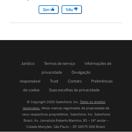
Sim
Não
Jurídico
Termos de serviço
Informações de
privacidade
Divulgação
responsável
Trust
Contato
Preferências
de cookie
Suas escolhas de privacidade
© Copyright 2026 Salesforce, Inc.
Todos os direitos
reservados.
Várias marcas registradas de propriedade de
seus respectivos proprietários. Salesforce, Inc.
Salesforce
Brasil, Av. Jornalista Roberto Marinho, 85 – 14º andar –
Cidade Monções, São Paulo – SP, 04575-000 Brasil.