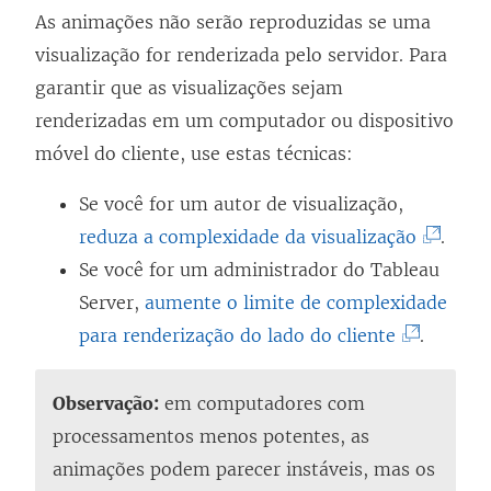
As animações não serão reproduzidas se uma
visualização for renderizada pelo servidor. Para
garantir que as visualizações sejam
renderizadas em um computador ou dispositivo
móvel do cliente, use estas técnicas:
Se você for um autor de visualização,
(
reduza a complexidade da visualização
.
O
Se você for um administrador do Tableau
l
Server,
aumente o limite de complexidade
(
i
para renderização do lado do cliente
.
O
n
l
k
Observação:
em computadores com
i
a
processamentos menos potentes, as
n
b
animações podem parecer instáveis, mas os