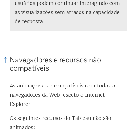
k
r
usuários podem continuar interagindo com
a
e
as visualizações sem atrasos na capacidade
b
e
de resposta.
r
m
e
n
e
o
m
v
Navegadores e recursos não
n
a
compatíveis
o
j
v
a
As animações são compatíveis com todos os
a
n
navegadores da Web, exceto o Internet
j
e
Explorer.
a
l
Os seguintes recursos do Tableau não são
n
a
animados:
e
)