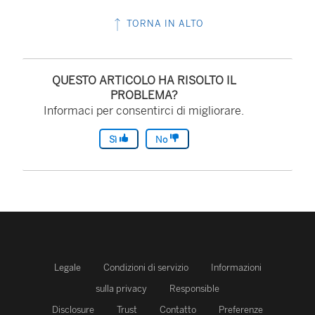
TORNA IN ALTO
QUESTO ARTICOLO HA RISOLTO IL
PROBLEMA?
Informaci per consentirci di migliorare.
Sì
No
Legale
Condizioni di servizio
Informazioni
sulla privacy
Responsible
Disclosure
Trust
Contatto
Preferenze