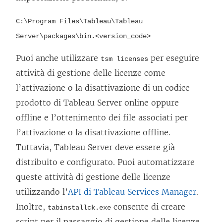
i
C:\Program Files\Tableau\Tableau
e
Server\packages\bin.<version_code>
n
e
Puoi anche utilizzare
per eseguire
tsm licenses
a
attività di gestione delle licenze come
p
l’attivazione o la disattivazione di un codice
e
prodotto di
Tableau Server
online oppure
r
offline e l’ottenimento dei file associati per
t
l’attivazione o la disattivazione offline.
o
Tuttavia,
Tableau Server
deve essere già
i
distribuito e configurato. Puoi automatizzare
n
queste attività di gestione delle licenze
u
utilizzando l’
API di Tableau Services Manager
.
n
Inoltre,
consente di creare
tabinstallck.exe
a
script per il passaggio di gestione delle licenze