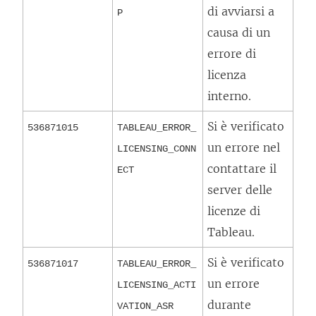
di avviarsi a
P
causa di un
errore di
licenza
interno.
Si è verificato
536871015
TABLEAU_ERROR_
un errore nel
LICENSING_CONN
contattare il
ECT
server delle
licenze di
Tableau.
Si è verificato
536871017
TABLEAU_ERROR_
un errore
LICENSING_ACTI
durante
VATION_ASR