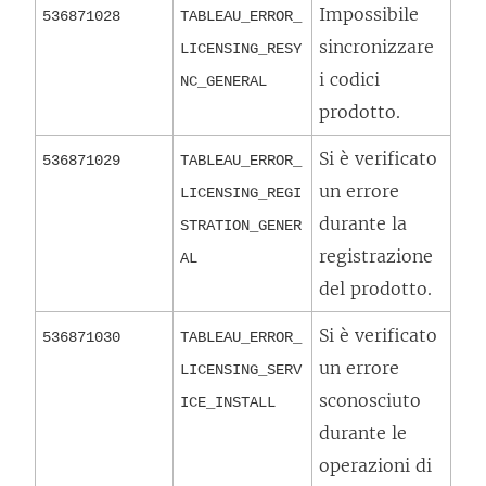
Impossibile
536871028
TABLEAU_ERROR_
sincronizzare
LICENSING_RESY
i codici
NC_GENERAL
prodotto.
Si è verificato
536871029
TABLEAU_ERROR_
un errore
LICENSING_REGI
durante la
STRATION_GENER
registrazione
AL
del prodotto.
Si è verificato
536871030
TABLEAU_ERROR_
un errore
LICENSING_SERV
sconosciuto
ICE_INSTALL
durante le
operazioni di