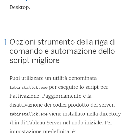
I
Desktop.
l
c
o
Opzioni strumento della riga di
l
comando e automazione dello
l
script migliore
e
g
Puoi utilizzare un’utilità denominata
a
m
per eseguire lo script per
tabinstallck.exe
l’attivazione, l’aggiornamento e la
e
disattivazione dei codici prodotto del server.
n
t
viene installato nella directory
tabinstallck.exe
\bin di
Tableau Server
o
nel nodo iniziale. Per
impostazione predefinita, è:
v