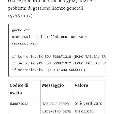
codice prodotto non valido (536871018) e i
problemi di gestione licenze generali
(536871012).
@echo off

start/wait tabinstallck.exe -activate  
<product_key>
if %errorlevel% EQU 536871018 (ECHO TABLEAU_ERROR_
if %errorlevel% EQU 536871012 (ECHO TABLEAU_ERROR_
if %errorlevel% EQU 0 (ECHO SUCCESS)
Codice di
Messaggio
Valore
uscita
Si è verificato
536871012
TABLEAU_ERROR_
un errore
LICENSING_GENE