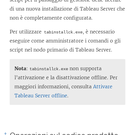
n
di una nuova installazione di
Tableau Server
che
u
non è completamente configurata.
o
Per utilizzare
, è necessario
tabinstallck.exe
v
eseguire come amministratore i comandi o gli
a
script nel nodo primario di
Tableau Server
.
f
i
Nota
:
non supporta
tabinstallck.exe
n
l’attivazione e la disattivazione offline. Per
e
maggiori informazioni, consulta
Attivare
s
Tableau Server offline
.
t
r
a
)