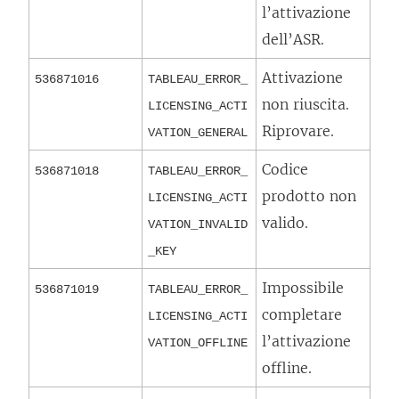
l’attivazione
dell’ASR.
Attivazione
536871016
TABLEAU_ERROR_
non riuscita.
LICENSING_ACTI
Riprovare.
VATION_GENERAL
Codice
536871018
TABLEAU_ERROR_
prodotto non
LICENSING_ACTI
valido.
VATION_INVALID
_KEY
Impossibile
536871019
TABLEAU_ERROR_
completare
LICENSING_ACTI
l’attivazione
VATION_OFFLINE
offline.