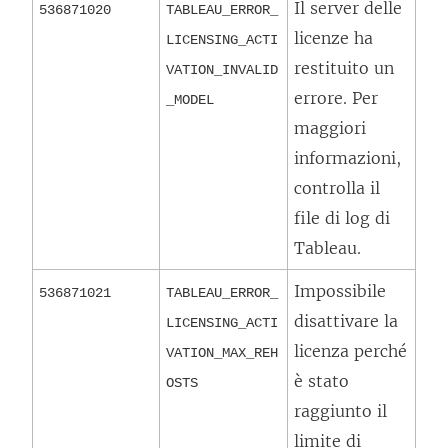
Il server delle
536871020
TABLEAU_ERROR_
licenze ha
LICENSING_ACTI
restituito un
VATION_INVALID
errore. Per
_MODEL
maggiori
informazioni,
controlla il
file di log di
Tableau.
Impossibile
536871021
TABLEAU_ERROR_
disattivare la
LICENSING_ACTI
licenza perché
VATION_MAX_REH
è stato
OSTS
raggiunto il
limite di