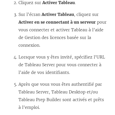
ê
u
Cliquez sur
Activer Tableau
.
v
t
v
r
Sur l’écran
Activer Tableau
, cliquez sur
r
e
e
Activer en se connectant à un serveur
pour
e
l
d
vous connecter et activer Tableau à l’aide
)
l
a
de
Gestion des licences basée sur la
e
n
connexion
.
f
s
e
Lorsque vous y êtes invité, spécifiez l’URL
u
n
de
Tableau Server
pour vous connecter à
n
ê
l’aide de vos identifiants.
e
t
n
Après que vous vous êtes authentifié par
r
o
Tableau Server
,
Tableau Desktop
et/ou
e
u
Tableau Prep Builder
sont activés et prêts
)
v
à l’emploi.
e