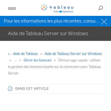
Pour les informations les plus récentes, consultez l’
Ai
Aide de Tableau Server sur Windows
Aide de Tableau
Aide de Tableau Server sur Windows
...
Gérer les licences
Démarrage rapide : utiliser
la gestion des licences basée sur la connexion avec Tableau
Server
DANS CET ARTICLE