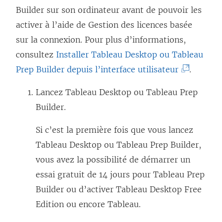
n
s
’
r
Builder
sur son ordinateur avant de pouvoir les
e
ê
u
o
e
activer à l’aide de
Gestion des licences basée
l
t
n
u
)
sur la connexion
. Pour plus d’informations,
l
r
e
v
consultez
Installer Tableau Desktop ou Tableau
e
e
n
r
(
Prep Builder depuis l’interface utilisateur
.
f
)
o
e
L
e
u
d
Lancez
Tableau Desktop
ou
Tableau Prep
e
n
v
a
Builder
.
l
ê
e
n
i
t
Si c’est la première fois que vous lancez
l
s
e
r
Tableau Desktop
ou
Tableau Prep Builder
,
l
u
n
e
vous avez la possibilité de démarrer un
e
n
s
)
essai gratuit de 14 jours pour Tableau Prep
f
e
’
Builder ou d’activer Tableau Desktop Free
e
n
o
Edition ou encore Tableau.
n
o
u