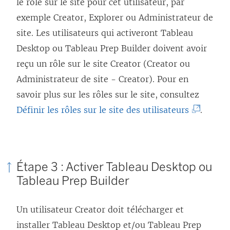
n
e
le rôle sur le site pour cet utilisateur, par
n
u
s
l
exemple Creator, Explorer ou Administrateur de
e
v
u
i
site. Les utilisateurs qui activeront
Tableau
n
r
n
e
Desktop
ou
Tableau Prep Builder
doivent avoir
o
e
e
n
reçu un rôle sur le site Creator (Creator ou
u
d
n
s
Administrateur de site - Creator). Pour en
v
a
o
’
savoir plus sur les rôles sur le site, consultez
e
n
u
o
(
Définir les rôles sur le site des utilisateurs
.
l
s
v
u
L
l
u
e
v
e
e
n
l
r
l
f
e
Étape 3 : Activer
Tableau Desktop
ou
l
e
i
e
Tableau Prep Builder
n
e
d
e
n
o
f
a
n
ê
Un utilisateur Creator doit télécharger et
u
e
n
s
t
installer
Tableau Desktop
et/ou
Tableau Prep
v