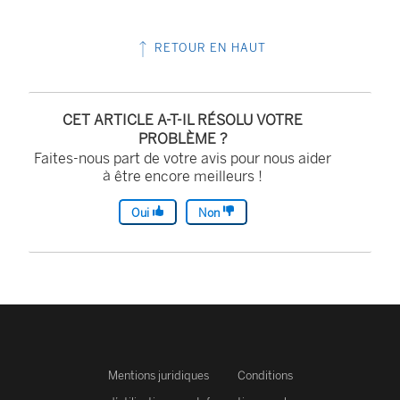
l
l
RETOUR EN HAUT
e
f
CET ARTICLE A-T-IL RÉSOLU VOTRE
e
PROBLÈME ?
n
Faites-nous part de votre avis pour nous aider
à être encore meilleurs !
ê
t
Oui
Non
r
e
)
Mentions juridiques
Conditions