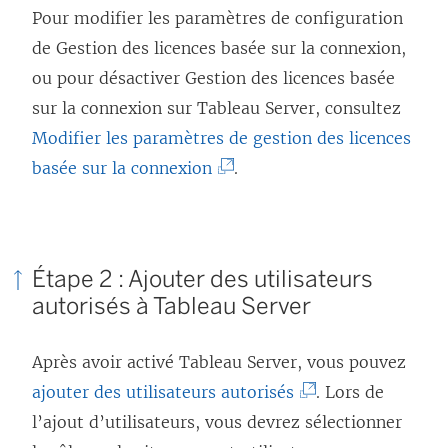
L
i
Pour modifier les paramètres de configuration
e
e
de
Gestion des licences basée sur la connexion
,
l
n
ou pour désactiver
Gestion des licences basée
i
s
sur la connexion
sur
Tableau Server
, consultez
e
’
Modifier les paramètres de gestion des licences
n
o
(
basée sur la connexion
.
s
u
L
’
v
e
o
r
l
u
Étape 2 : Ajouter des utilisateurs
e
i
v
autorisés à
Tableau Server
d
e
r
a
n
e
Après avoir activé
Tableau Server
, vous pouvez
n
s
d
(
ajouter des utilisateurs autorisés
. Lors de
s
’
a
L
l’ajout d’utilisateurs, vous devrez sélectionner
u
o