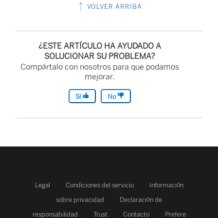
VOLVER ARRIBA
¿ESTE ARTÍCULO HA AYUDADO A
SOLUCIONAR SU PROBLEMA?
Compártalo con nosotros para que podamos
mejorar.
Sí
No
Legal
Condiciones del servicio
Información
sobre privacidad
Declaración de
responsabilidad
Trust
Contacto
Prefere