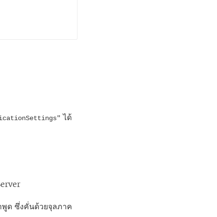
ได้
icationSettings"
 Server
พูด ซึ่งคั่นด้วยจุลภาค