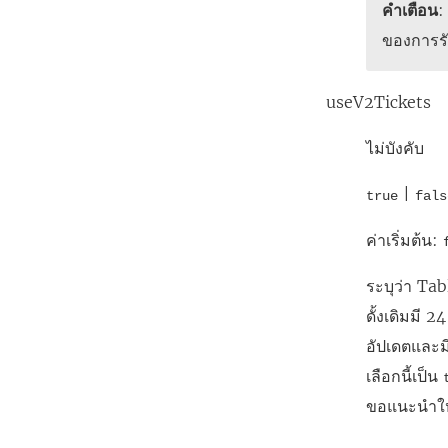
คำเตือน
:
ของการรับ
useV2Tickets
ไม่บังคับ
|
true
fals
ค่าเริ่มต้น:
ระบุว่า Tab
ดั้งเดิมมี 
อัปเดตและม
เลือกนี้เป็น
ขอแนะนำให้