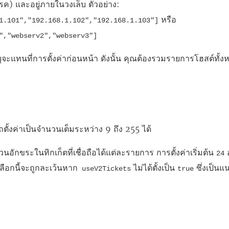
รรค) และอยู่ภายในวงเล็บ ตัวอย่าง:
หรือ
1.101","192.168.1.102","192.168.1.103"]
","webserv2","webserv3"]
บุจะแทนที่การตั้งค่าก่อนหน้า ดังนั้น คุณต้องรวมรายการโฮสต์ทั้ง
ถตั้งค่าเป็นจำนวนเต็มระหว่าง 9 ถึง 255 ได้
ักขระในทิกเก็ตที่เชื่อถือได้แต่ละรายการ การตั้งค่าเริ่มต้น
อ
24
เลือกนี้จะถูกละเว้นหาก
ไม่ได้ตั้งเป็น
ซึ่งเป็นแน
useV2Tickets
true