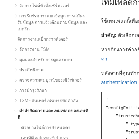
เทมเพลตก
จัดการไซต์ทั่วทั้งเซิร์ฟเวอร์
การรีเฟรชการแยกข้อมูล การสมัคร
ใช้เทมเพลตนี้เพื่
รับข้อมูล การแจ้งเตือนตามข้อมูล และ
เมตริก
สำคัญ:
ตัวเลือกเอ
จัดการงานแบ็กกราวด์เดอร์
หากต้องการคำอธิบ
จัดการงาน TSM
ค่า
มุมมองสำหรับการดูแลระบบ
ประสิทธิภาพ
หลังจากที่คุณทำก
ตรวจความสมบูรณ์ของเซิร์ฟเวอร์
authentication 
การบำรุงรักษา
{

TSM - อินเทอร์เฟซบรรทัดคำสั่ง
"configEntitie
คำจำกัดความและเทมเพลตของเอนทิ
	"trustedAuthenticationSettings": {

ตี
		"_type": "trustedAuthenticationSettingsType",

ตัวอย่างไฟล์การกำหนดค่า
		"trustedHosts": ["webserv1","webserv2","webserv3"]

เอนทิตี gatewaySettings