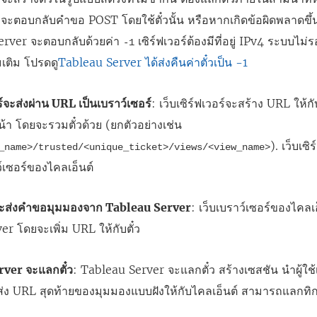
จะตอบกลับคำขอ POST โดยใช้ตั๋วนั้น หรือหากเกิดข้อผิดพลาดขึ
Server จะตอบกลับด้วยค่า
เซิร์ฟเวอร์ต้องมีที่อยู่ IPv4 ระบบไม่ร
-1
มเติม โปรดดู
Tableau Server ได้ส่งคืนค่าตั๋วเป็น -1
อร์จะส่งผ่าน URL เป็นเบราว์เซอร์
: เว็บเซิร์ฟเวอร์จะสร้าง URL ใ
 โดยจะรวมตั๋วด้วย (ยกตัวอย่างเช่น
). เว็บเซ
_name>/trusted/<unique_ticket>/views/<view_name>
ว์เซอร์ของไคลเอ็นต์
์จะส่งคำขอมุมมองจาก Tableau Server
: เว็บเบราว์เซอร์ของไคล
er โดยจะเพิ่ม URL ให้กับตั๋ว
ver จะแลกตั๋ว
: Tableau Server จะแลกตั๋ว สร้างเซสชัน นำผู้ใช้
่ง URL สุดท้ายของมุมมองแบบฝังให้กับไคลเอ็นต์ สามารถแลกทิกเก็ตท