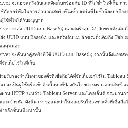
ver จะแฮชสตริงลับและจัดเก็บพร้อมกับ ID ที่ไม่ซ้ำในที่เก็บ กา
ใช้อัลกอริทึมในการคำนวณสตริงที่ไม่ซ้ำ สตริงที่ไม่ซ้ำนี้จะปกป
ู้ใช้ที่ไม่ได้รับอนุญาต
rver จะส่ง UUID แบบ Base64 และสตริงสุ่ม 24 อักขระดั้งเดิมถึ
ะส่ง UUID แบบ Base64 และสตริงลับ 24 อักขระดั้งเดิมถึง Table
ำขอมุมมอง
rver จะค้นหาคู่สตริงที่ใช้ UUID แบบ Base64 จากนั้นจึงแฮชสตร
จัดเก็บไว้ในที่เก็บ
ยรับรองว่าเนื้อหาของตั๋วที่เชื่อถือได้ที่จัดเก็บเอาไว้ใน Table
ปลงเป็นผู้ใช้หรือเข้าถึงเนื้อหาที่ป้องกันโดยการตรวจสอบสิทธิ์ แต่เนื
ส่งผ่าน HTTP ระหว่าง Tableau Server และไคลเอ็นต์ กระบวนการ
ละเข้ารหัส ดังนั้น เราขอแนะนำให้คุณปรับใช้เฉพาะตั๋วที่เชื่อถื
ายอีกชั้นหนึ่งเท่านั้น