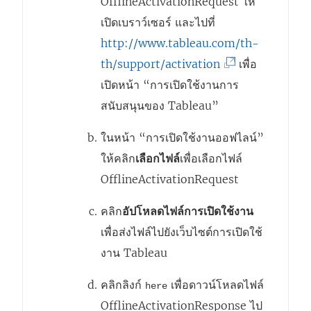
OfflineActivationRequest ให้
เปิดเบราว์เซอร์ และไปที่
http://www.tableau.com/th-
(
th/support/activation
เพื่อ
ลิ
เปิดหน้า “การเปิดใช้งานการ
ง
สนับสนุนของ Tableau”
ก์
ในหน้า “การเปิดใช้งานออฟไลน์”
จ
ให้คลิก
เลือกไฟล์
เพื่อเลือกไฟล์
ะ
OfflineActivationRequest
เ
ปิ
คลิก
อัปโหลดไฟล์การเปิดใช้งาน
ด
เพื่อส่งไฟล์ไปยังเว็บไซต์การเปิดใช้
ใ
งาน Tableau
น
คลิกลิงก์
เพื่อดาวน์โหลดไฟล์
here
ห
OfflineActivationResponse ไป