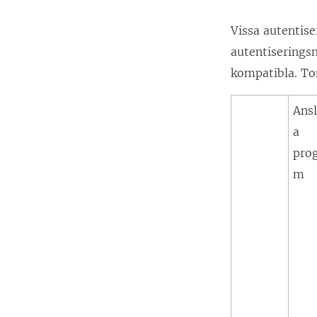
Vissa autentise
autentiserings
kompatibla. To
Ans
a
pro
m