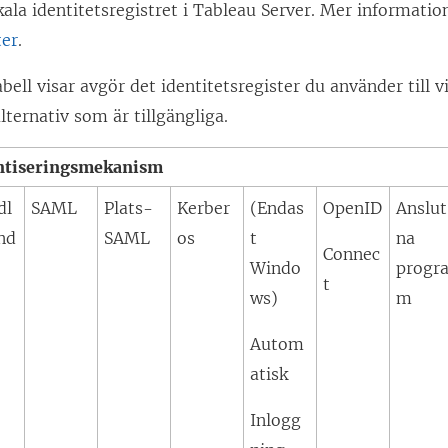
ö
ala identitetsregistret i Tableau Server. Mer information
p
ter
.
p
bell visar avgör det identitetsregister du använder till vi
n
lternativ som är tillgängliga.
a
s
ntiseringsmekanism
i
dl
SAML
Plats-
Kerber
(Endas
OpenID
Anslut
e
nd
SAML
os
t
na
t
Connec
Windo
progr
t
t
ws)
m
n
y
Autom
t
atisk
t
Inlogg
f