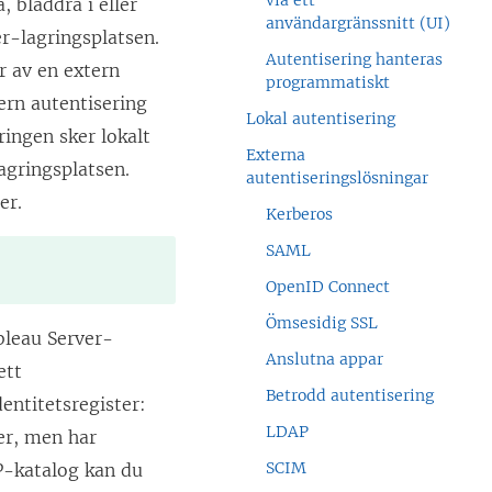
via ett
, bläddra i eller
användargränssnitt (UI)
r-lagringsplatsen.
Autentisering hanteras
r av en extern
programmatiskt
ern autentisering
Lokal autentisering
ingen sker lokalt
Externa
agringsplatsen.
autentiseringslösningar
er.
Kerberos
SAML
OpenID Connect
Ömsesidig SSL
bleau Server-
Anslutna appar
ett
Betrodd autentisering
dentitetsregister:
LDAP
er, men har
SCIM
P-katalog kan du