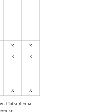
X
X
X
X
X
X
r. Platsrollerna
 som är