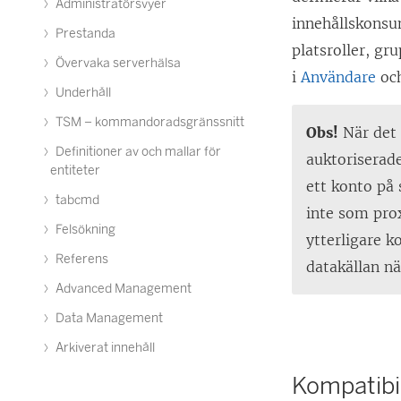
Administratörsvyer
innehållskonsu
Prestanda
platsroller, g
Övervaka serverhälsa
i
Användare
oc
Underhåll
TSM – kommandoradsgränssnitt
Obs!
När det 
Definitioner av och mallar för
auktoriserade
entiteter
ett konto på
tabcmd
inte som prox
Felsökning
ytterligare k
Referens
datakällan n
Advanced Management
Data Management
Arkiverat innehåll
Kompatibil