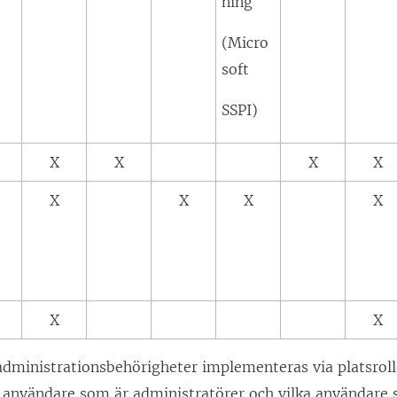
ning
ö
n
(Micro
s
soft
t
SSPI)
e
r
X
X
X
X
)
X
X
X
X
X
X
dministrationsbehörigheter implementeras via platsrolle
ka användare som är administratörer och vilka användare