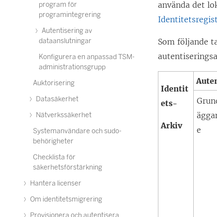
använda det lok
program för
programintegrering
Identitetsregis
Autentisering av
dataanslutningar
Som följande ta
autentiseringsa
Konfigurera en anpassad TSM-
administrationsgrupp
Aute
Auktorisering
Identit
Datasäkerhet
Grun
ets-
ägga
Nätverkssäkerhet
Arkiv
e
Systemanvändare och sudo-
behörigheter
Checklista för
säkerhetsförstärkning
Hantera licenser
Om identitetsmigrering
Provisionera och autentisera