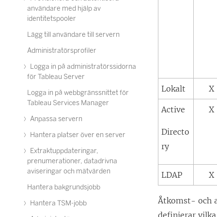
användare med hjälp av
identitetspooler
Lägg till användare till servern
Administratörsprofiler
Logga in på administratörssidorna
för Tableau Server
Lokalt
X
Logga in på webbgränssnittet för
Tableau Services Manager
Active
X
Anpassa servern
Directo
Hantera platser över en server
ry
Extraktuppdateringar,
prenumerationer, datadrivna
aviseringar och mätvärden
LDAP
X
Hantera bakgrundsjobb
Åtkomst- och a
Hantera TSM-jobb
definierar vil