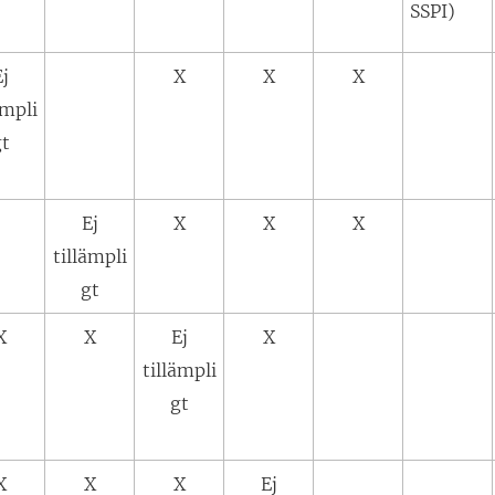
SSPI)
Ej
X
X
X
ämpli
gt
Ej
X
X
X
tillämpli
gt
X
X
Ej
X
tillämpli
gt
X
X
X
Ej