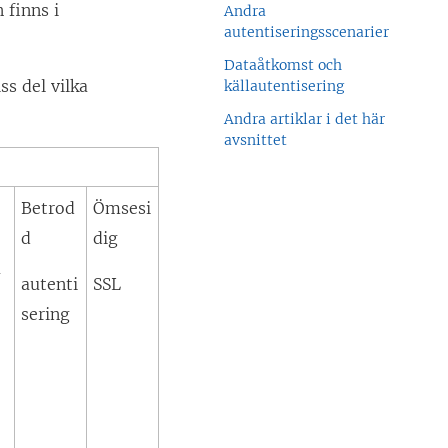
 finns i
Andra
autentiseringsscenarier
Dataåtkomst och
ss del vilka
källautentisering
Andra artiklar i det här
avsnittet
Betrod
Ömsesi
d
dig
a
autenti
SSL
sering