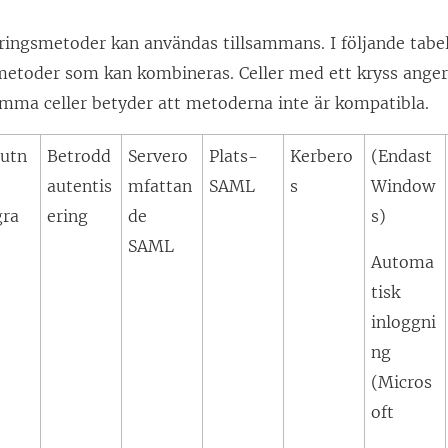
ringsmetoder kan användas tillsammans. I följande tabell
metoder som kan kombineras. Celler med ett kryss anger
mma celler betyder att metoderna inte är kompatibla.
lutn
Betrodd
Servero
Plats-
Kerbero
(Endast
autentis
mfattan
SAML
s
Window
gra
ering
de
s)
SAML
Automa
tisk
inloggni
ng
(Micros
oft