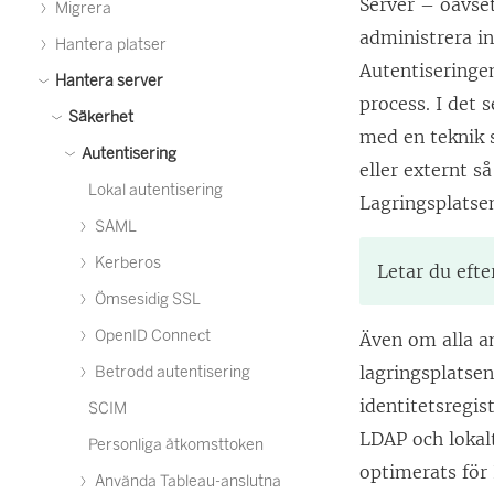
Server – oavset
Migrera
administrera i
Hantera platser
Autentiseringen
Hantera server
process. I det 
Säkerhet
med en teknik 
Autentisering
eller externt s
Lokal autentisering
Lagringsplatse
SAML
Kerberos
Letar du eft
Ömsesidig SSL
OpenID Connect
Även om alla a
lagringsplatse
Betrodd autentisering
identitetsregis
SCIM
LDAP och lokal
Personliga åtkomsttoken
optimerats för
Använda Tableau-anslutna