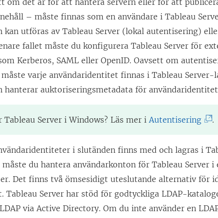
t om det är för att hantera servern eller för att publicera
nnehåll – måste finnas som en användare i Tableau Serve
 kan utföras av Tableau Server (lokal autentisering) elle
senare fallet måste du konfigurera Tableau Server för ext
som Kerberos, SAML eller OpenID. Oavsett om autentiser
å måste varje användaridentitet finnas i Tableau Server-l
n hanterar auktoriseringsmetadata för användaridentitet
(
er
Tableau Server
i Windows? Läs mer i
Autentisering
.
L
ä
nvändaridentiteter i slutänden finns med och lagras i Ta
n
n måste du hantera användarkonton för Tableau Server i 
k
ter. Det finns två ömsesidigt uteslutande alternativ för i
e
t. Tableau Server har stöd för godtyckliga LDAP-katalog
n
 LDAP via Active Directory. Om du inte använder en LDA