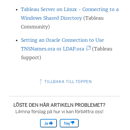
Tableau Server on Linux - Connecting to a
Windows Shared Directory
(Tableau
Community)
Setting an Oracle Connection to Use
(
TNSNames.ora or LDAP.ora
(Tableau
L
Support)
ä
n
TILLBAKA TILL TOPPEN
k
e
n
LÖSTE DEN HÄR ARTIKELN PROBLEMET?
ö
Lämna förslag på hur vi kan förbättra oss!
p
Ja
Nej
p