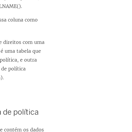
LLNAME().
 essa coluna como
de direitos com uma
s é uma tabela que
política, e outra
de política
).
 de política
ue contém os dados