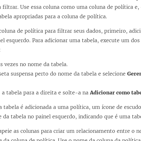
 filtrar. Use essa coluna como uma coluna de política e
abela apropriadas para a coluna de política.
oluna de política para filtrar seus dados, primeiro, adic
nel esquerdo. Para adicionar uma tabela, execute um dos
:
as vezes no nome da tabela.
 seta suspensa perto do nome da tabela e selecione
Geren
 a tabela para a direita e solte-a na
Adicionar como tabe
 tabela é adicionada a uma política, um ícone de escud
 da tabela no painel esquerdo, indicando que é uma tabe
peie as colunas para criar um relacionamento entre o 
 da coluna de política. Use o nome da coluna da polític