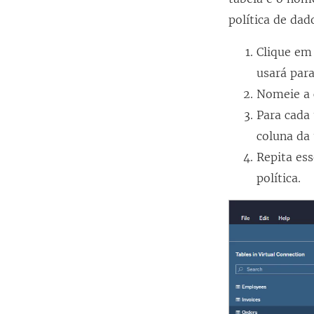
política de dad
Clique e
usará para
Nomeie a c
Para cada 
coluna da 
Repita ess
política.