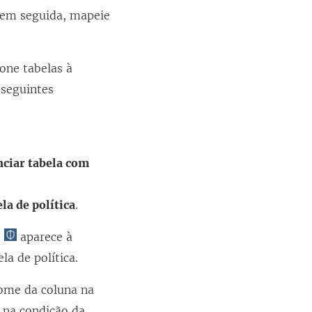
, em seguida, mapeie
ione tabelas à
 seguintes
ciar tabela com
la de política
.
o
aparece à
la de política.
nome da coluna na
a na condição da