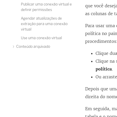
Publicar uma conexão virtual e
que você deseja
definir permissões
as colunas de t
Agendar atualizações de
extração para uma conexão
Para usar uma c
virtual
política no pai
Use uma conexão virtual
procedimentos
Conteúdo arquivado
Clique du
Clique na
política
.
Ou arraste
Depois que uma
direita do nome
Em seguida, ma
tabela e o nome