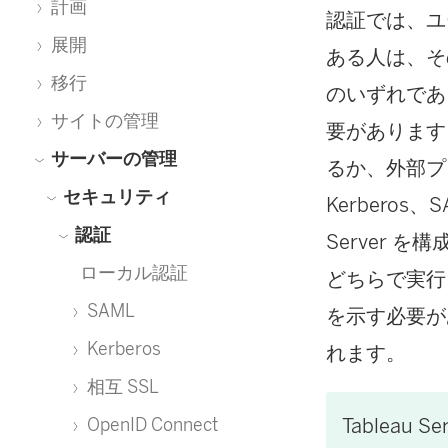
計画
認証では、ユー
展開
ある人は、そ
移行
のいずれであっ
サイトの管理
要があります。
サーバーの管理
るか、外部プ
セキュリティ
Kerberos
認証
Server
ローカル認証
どちらで実行さ
SAML
を示す必要が
Kerberos
れます。
相互 SSL
Tableau Se
OpenID Connect