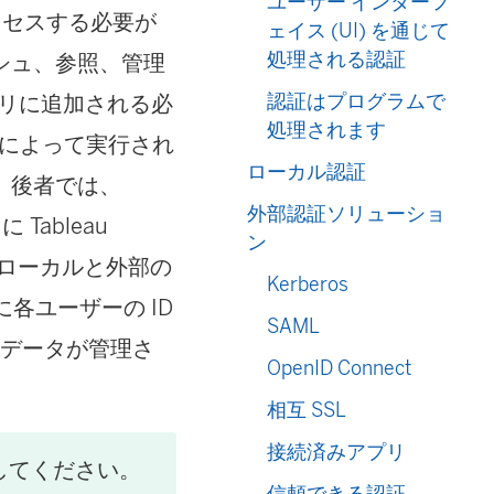
ユーザー インターフ
にアクセスする必要が
ェイス (UI) を通じて
処理される認証
シュ、参照、管理
認証はプログラムで
ジトリに追加される必
処理されます
」) によって実行され
ローカル認証
。後者では、
外部認証ソリューショ
Tableau
ン
がローカルと外部の
Kerberos
に各ユーザーの ID
SAML
タデータが管理さ
OpenID Connect
相互 SSL
接続済みアプリ
してください。
信頼できる認証