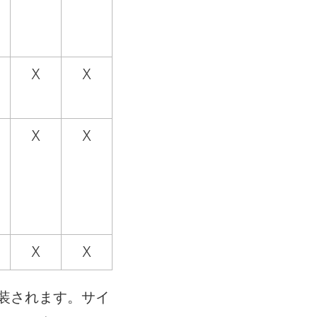
X
X
X
X
X
X
装されます。サイ