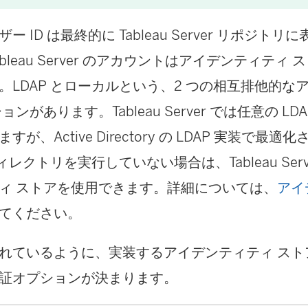
新
ー ID は最終的に Tableau Server リポジト
し
bleau Server のアカウントはアイデンティティ
い
。LDAP とローカルという、2 つの相互排他的な
ウ
ンがあります。Tableau Server では任意の L
ィ
が、Active Directory の LDAP 実装で最
ン
ディレクトリを実行していない場合は、Tableau Serv
ド
ィ ストアを使用できます。詳細については、
ウ
アイ
てください。
で
リ
れているように、実装するアイデンティティ スト
ン
証オプションが決まります。
ク