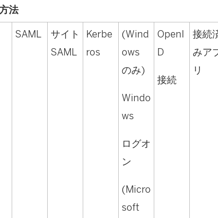
が
方法
開
SAML
サイト
Kerbe
(Wind
OpenI
接続
く
SAML
ros
ows
D
みア
)
のみ)
リ
接続
Windo
ws
ログオ
ン
(Micro
soft