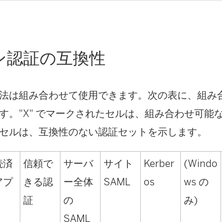
ン認証の互換性
法は組み合わせて使用できます。次の表に、組み
す。"X" でマークされたセルは、組み合わせ可能
セルは、互換性のない認証セットを示します。
続済
信頼で
サーバ
サイト
Kerber
(Windo
アプ
きる認
ー全体
SAML
os
ws の
証
の
み)
SAML