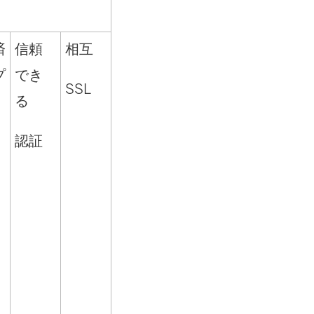
済
信頼
相互
プ
でき
SSL
る
認証