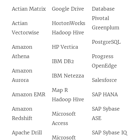
a
Actian Matrix
Google Drive
Database
p
Pivotal
e
Actian
HortonWorks
Greenplum
r
Vectorwise
Hadoop Hive
t
PostgreSQL
Amazon
HP Vertica
o
Athena
Progress
i
IBM DB2
OpenEdge
n
Amazon
IBM Netezza
u
Aurora
Salesforce
n
Map R
Amazon EMR
SAP HANA
a
Hadoop Hive
n
Amazon
SAP Sybase
Microsoft
u
Redshift
ASE
Access
o
Apache Drill
SAP Sybase IQ
v
Microsoft