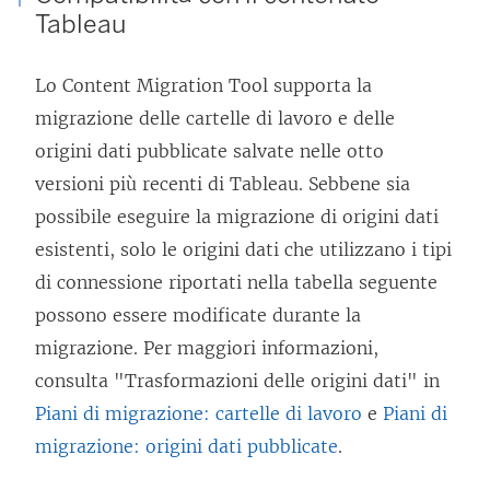
l
Tableau
l
e
Lo
Content Migration Tool
supporta la
g
migrazione delle cartelle di lavoro e delle
a
origini dati pubblicate salvate nelle otto
m
versioni più recenti di Tableau. Sebbene sia
e
possibile eseguire la migrazione di origini dati
n
esistenti, solo le origini dati che utilizzano i tipi
t
di connessione riportati nella tabella seguente
o
possono essere modificate durante la
v
migrazione. Per maggiori informazioni,
i
consulta "Trasformazioni delle origini dati" in
e
Piani di migrazione: cartelle di lavoro
e
Piani di
n
migrazione: origini dati pubblicate
.
e