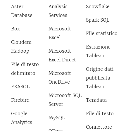
a
Aster
Analysis
Snowflake
f
Database
Services
i
Spark SQL
n
Box
Microsoft
File statistico
e
Excel
Cloudera
s
Estrazione
Hadoop
Microsoft
t
Tableau
Excel Direct
r
File di testo
Origine dati
a
delimitato
Microsoft
pubblicata
)
OneDrive
EXASOL
Tableau
Microsoft SQL
Firebird
Teradata
Server
Google
File di testo
MySQL
Analytics
Connettore