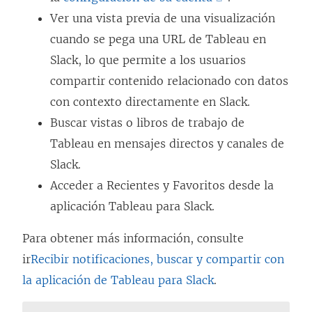
E
Ver una vista previa de una visualización
l
cuando se pega una URL de Tableau en
e
Slack, lo que permite a los usuarios
n
compartir contenido relacionado con datos
l
con contexto directamente en Slack.
a
Buscar vistas o libros de trabajo de
c
Tableau en mensajes directos y canales de
e
Slack.
s
Acceder a Recientes y Favoritos desde la
e
aplicación Tableau para Slack.
a
Para obtener más información, consulte
b
ir
Recibir notificaciones, buscar y compartir con
r
la aplicación de Tableau para Slack
.
e
e