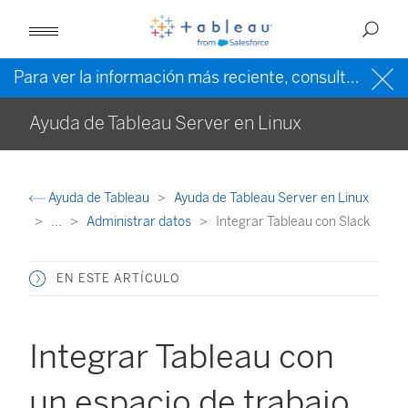
Para ver la información más reciente, consulte la
ayud
Ayuda de Tableau Server en Linux
Ayuda de Tableau
Ayuda de Tableau Server en Linux
...
Administrar datos
Integrar Tableau con Slack
EN ESTE ARTÍCULO
Integrar Tableau con
un espacio de trabajo