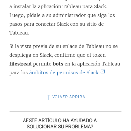
e
a instalar la aplicación Tableau para Slack.
a
Luego, pídale a su administrador que siga los
b
pasos para conectar Slack con su sitio de
r
Tableau.
e
Si la vista previa de su enlace de Tableau no se
e
despliega en Slack, confirme que el token
n
files:read
permite
bots
en la aplicación Tableau
u
(
para los
ámbitos de permisos de Slack
.
n
E
a
l
v
VOLVER ARRIBA
e
e
n
n
l
t
¿ESTE ARTÍCULO HA AYUDADO A
a
SOLUCIONAR SU PROBLEMA?
a