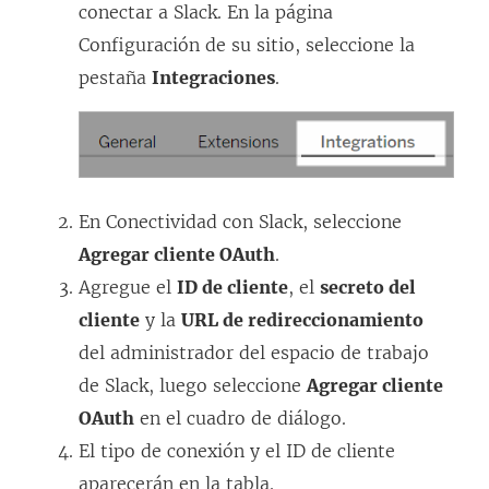
e
conectar a Slack. En la página
n
Configuración de su sitio, seleccione la
u
pestaña
Integraciones
.
n
a
v
e
En Conectividad con Slack, seleccione
n
Agregar cliente OAuth
.
t
Agregue el
ID de cliente
, el
secreto del
a
cliente
y la
URL de redireccionamiento
n
del administrador del espacio de trabajo
a
de Slack, luego seleccione
Agregar cliente
n
OAuth
en el cuadro de diálogo.
u
El tipo de conexión y el ID de cliente
e
aparecerán en la tabla.