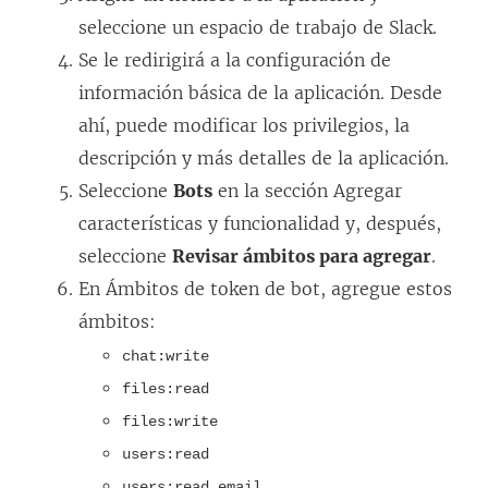
c
seleccione un espacio de trabajo de Slack.
e
Se le redirigirá a la configuración de
s
información básica de la aplicación. Desde
e
ahí, puede modificar los privilegios, la
a
descripción y más detalles de la aplicación.
b
Seleccione
Bots
en la sección Agregar
r
características y funcionalidad y, después,
e
seleccione
Revisar ámbitos para agregar
.
e
En Ámbitos de token de bot, agregue estos
n
ámbitos:
u
chat:write
n
files:read
a
files:write
v
users:read
e
users:read.email