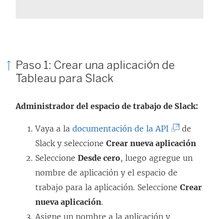
n
t
a
n
Paso 1: Crear una aplicación de
a
Tableau para Slack
n
u
Administrador del espacio de trabajo de Slack:
e
(
Vaya a la
documentación de la API
de
v
E
Slack y seleccione
Crear nueva aplicación
a
l
Seleccione
Desde cero
, luego agregue un
)
e
nombre de aplicación y el espacio de
n
trabajo para la aplicación. Seleccione
Crear
l
nueva aplicación
.
a
Asigne un nombre a la aplicación y