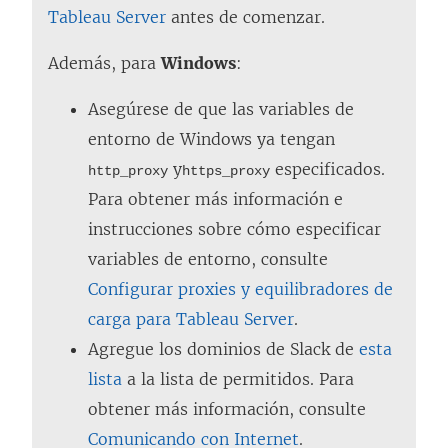
Tableau Server
antes de comenzar.
c
e
Además, para
Windows
:
s
Asegúrese de que las variables de
e
entorno de Windows ya tengan
a
y
especificados.
http_proxy
https_proxy
b
Para obtener más información e
r
instrucciones sobre cómo especificar
e
variables de entorno, consulte
e
Configurar proxies y equilibradores de
n
carga para Tableau Server
.
u
Agregue los dominios de Slack de
esta
n
lista
a la lista de permitidos. Para
a
obtener más información, consulte
v
Comunicando con Internet
.
e