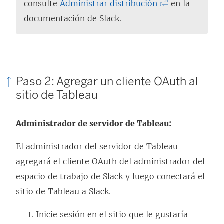
(
consulte
Administrar distribución
en la
E
documentación de Slack.
l
e
n
l
Paso 2: Agregar un cliente OAuth al
a
sitio de Tableau
c
e
Administrador de servidor de Tableau:
s
El administrador del servidor de Tableau
e
agregará el cliente OAuth del administrador del
a
espacio de trabajo de Slack y luego conectará el
b
sitio de Tableau a Slack.
r
e
Inicie sesión en el sitio que le gustaría