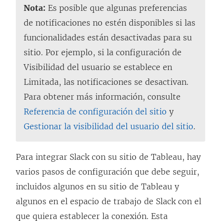
Nota:
Es posible que algunas preferencias
n
de notificaciones no estén disponibles si las
u
funcionalidades están desactivadas para su
n
sitio. Por ejemplo, si la configuración de
a
Visibilidad del usuario se establece en
v
Limitada, las notificaciones se desactivan.
e
Para obtener más información, consulte
n
Referencia de configuración del sitio
y
t
Gestionar la visibilidad del usuario del sitio
.
a
n
Para integrar Slack con su sitio de Tableau, hay
a
varios pasos de configuración que debe seguir,
n
incluidos algunos en su sitio de Tableau y
u
algunos en el espacio de trabajo de Slack con el
e
que quiera establecer la conexión. Esta
v