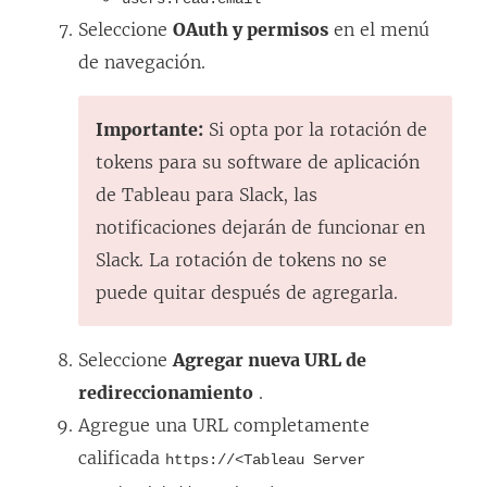
n
Seleccione
OAuth y permisos
en el menú
t
de navegación.
a
n
Importante:
Si opta por la rotación de
a
tokens para su software de aplicación
n
de Tableau para Slack, las
u
notificaciones dejarán de funcionar en
e
Slack. La rotación de tokens no se
v
puede quitar después de agregarla.
a
)
Seleccione
Agregar nueva URL de
redireccionamiento
.
Agregue una URL completamente
calificada
https://<Tableau Server