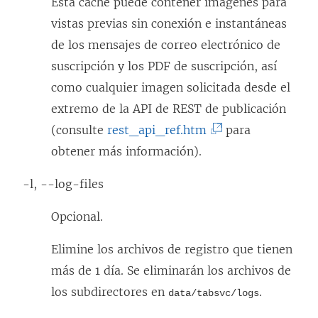
Esta caché puede contener imágenes para
vistas previas sin conexión e instantáneas
de los mensajes de correo electrónico de
suscripción y los PDF de suscripción, así
como cualquier imagen solicitada desde el
extremo de la API de REST de publicación
(
(consulte
rest_api_ref.htm
para
E
obtener más información).
l
-l, --log-files
e
n
Opcional.
l
Elimine los archivos de registro que tienen
a
más de 1 día. Se eliminarán los archivos de
c
los subdirectores en
.
data/tabsvc/logs
e