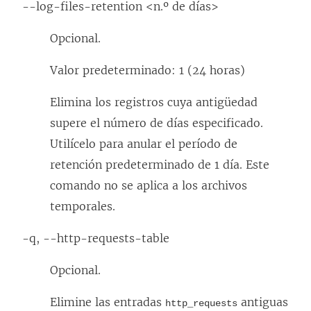
s
--log-files-retention <n.º de días>
e
Opcional.
a
b
Valor predeterminado: 1 (24 horas)
r
Elimina los registros cuya antigüedad
e
supere el número de días especificado.
e
Utilícelo para anular el período de
n
retención predeterminado de 1 día. Este
u
comando no se aplica a los archivos
n
temporales.
a
v
-q, --http-requests-table
e
Opcional.
n
t
Elimine las entradas
antiguas
http_requests