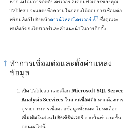
หากไม่ได้มีการติดตั้งไดรเวอร์ในคอมพิวเตอร์ของคุณ
Tableau จะแสดงข้อความในกล่องโต้ตอบการเชื่อมต่อ
(
พร้อมลิงก์ไปยังหน้า
ดาวน์โหลดไดรเวอร์
ซึ่งคุณจะ
ลิ
พบลิงก์ของไดรเวอร์และคำแนะนำในการติดตั้ง
ง
ก์
จ
ทำการเชื่อมต่อและตั้งค่าแหล่ง
ะ
ข้อมูล
เ
ปิ
เปิด Tableau และเลือก
Microsoft SQL Server
ด
Analysis Services
ในส่วน
เชื่อมต่อ
หากต้องการ
ใ
ดูรายการการเชื่อมต่อข้อมูลทั้งหมด โปรดเลือก
น
เพิ่มเติม
ในส่วน
ไปยังเซิร์ฟเวอร์
จากนั้นทำตามขั้น
ห
ตอนต่อไปนี้
น้