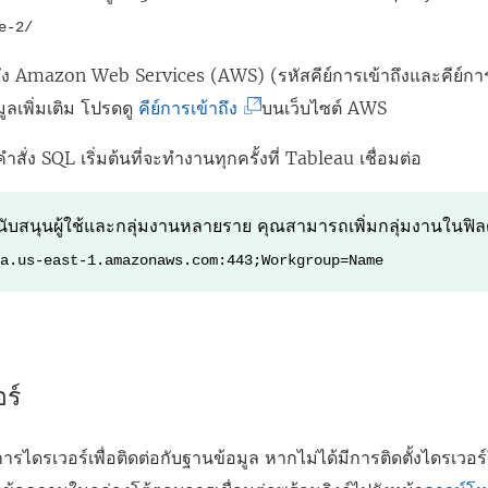
e-2/
าถึง Amazon Web Services (AWS) (รหัสคีย์การเข้าถึงและคีย์กา
(
ูลเพิ่มเติม โปรดดู
คีย์การเข้าถึง
บนเว็บไซต์ AWS
ลิ
คำสั่ง SQL เริ่มต้นที่จะทำงานทุกครั้งที่ Tableau เชื่อมต่อ
ง
ก์
นับสนุนผู้ใช้และกลุ่มงานหลายราย คุณสามารถเพิ่มกลุ่มงานในฟิลด์
จ
na.us-east-1.amazonaws.com:443;Workgroup=Name
ะ
เ
ปิ
ด
ร์
ใ
น
องการไดรเวอร์เพื่อติดต่อกับฐานข้อมูล หากไม่ได้มีการติดตั้งไดรเ
ห