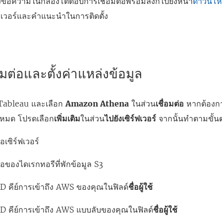
้อความในกล่องโต้ตอบการเชื่อมต่อพร้อมลิงก์ไปยังหน้า
ดาวน์โห
น้
เวอร์และคำแนะนำในการติดตั้ง
า
ต่
า
ง
มต่อและตั้งค่าแหล่งข้อมูล
ใ
ห
 Tableau และเลือก
Amazon Athena
ในส่วน
เชื่อมต่อ
หากต้องกา
ม่
้งหมด โปรดเลือก
เพิ่มเติม
ในส่วน
ไปยังเซิร์ฟเวอร์
จากนั้นทำตามขั้นต
)
่อเซิร์ฟเวอร์
ื่อของไดเรกทอรีที่พักข้อมูล S3
ID คีย์การเข้าถึง AWS ของคุณในฟิลด์
ชื่อผู้ใช้
ID คีย์การเข้าถึง AWS แบบลับของคุณในฟิลด์
ชื่อผู้ใช้