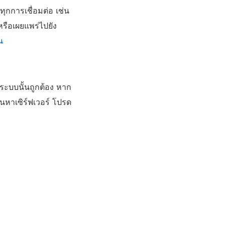
า
้นทุกการเชื่อมต่อ เช่น
ง
หรือเผยแพร่ไปยัง
ใ
น
ห
ม่
)
ระบบนั้นถูกต้อง หาก
นหาเซิร์ฟเวอร์ โปรด