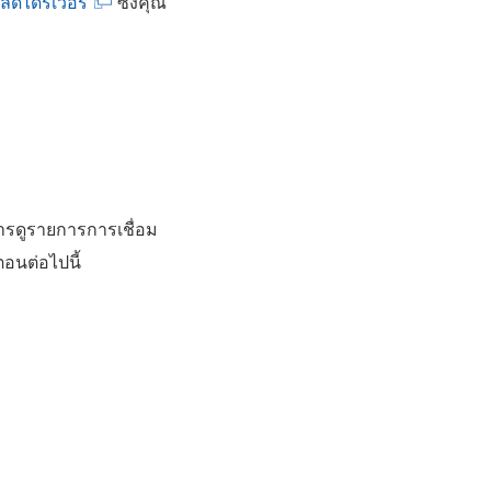
(
ลดไดรเวอร์
ซึ่งคุณ
ลิ
ง
ก์
จ
ะ
เ
รดูรายการการเชื่อม
ปิ
อนต่อไปนี้
ด
ใ
น
ห
น้
า
ต่