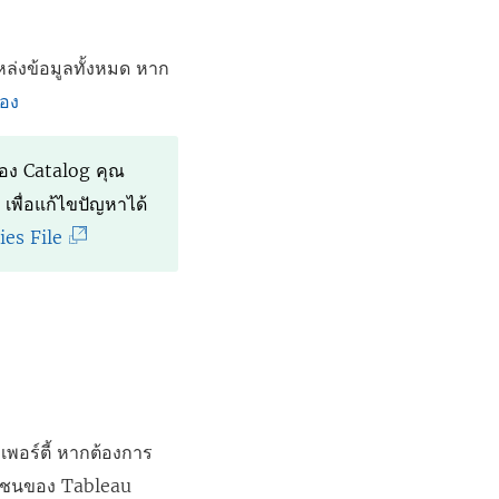
หล่งข้อมูลทั้งหมด หาก
เอง
ของ Catalog คุณ
เพื่อแก้ไขปัญหาได้
(
ies File
ลิ
ง
ก์
จ
ะ
เ
พอร์ตี้ หากต้องการ
ปิ
มชนของ Tableau