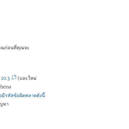
ด
ใ
น
ห
น้
า
คุณก่อนที่คุณจะ
ต่
า
ง
(
 10.3
(และใหม่
ใ
ลิ
thena
ห
ง
ีรหัสข้อผิดพลาดดังนี้
ม่
ก์
ัญหา
)
จ
ะ