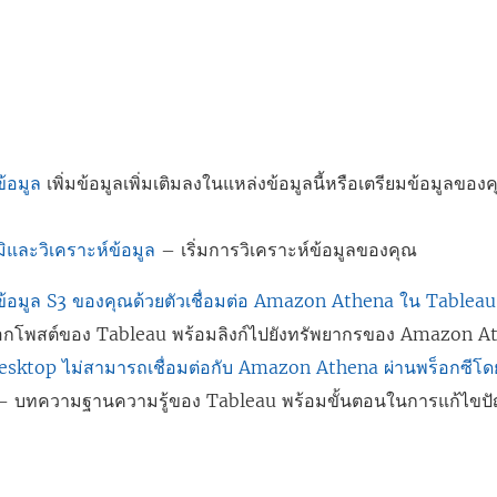
ลิ
ง
ก์
จ
ะ
ข้อมูล
เพิ่มข้อมูลเพิ่มเติมลงในแหล่งข้อมูลนี้หรือเตรียมข้อมูลของ
เ
ปิ
ิและวิเคราะห์ข้อมูล
– เริ่มการวิเคราะห์ข้อมูลของคุณ
ด
ใ
ับข้อมูล S3 ของคุณด้วยตัวเชื่อมต่อ Amazon Athena ใน Tableau
น
็อกโพสต์ของ Tableau พร้อมลิงก์ไปยังทรัพยากรของ Amazon A
ห
sktop ไม่สามารถเชื่อมต่อกับ Amazon Athena ผ่านพร็อกซีโดยม
น้
- บทความฐานความรู้ของ Tableau พร้อมขั้นตอนในการแก้ไขป
า
ต่
า