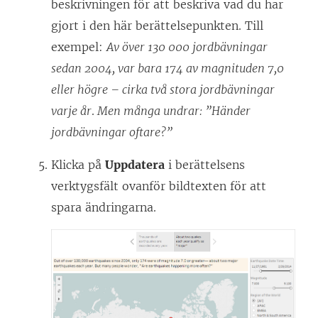
ö
beskrivningen för att beskriva vad du har
p
gjort i den här berättelsepunkten. Till
p
exempel:
Av över 130 000 jordbävningar
n
sedan 2004, var bara 174 av magnituden 7,0
a
eller högre – cirka två stora jordbävningar
s
varje år
.
Men många undrar: ”Händer
i
jordbävningar oftare?”
e
Klicka på
Uppdatera
i berättelsens
t
verktygsfält ovanför bildtexten för att
t
spara ändringarna.
n
y
t
t
f