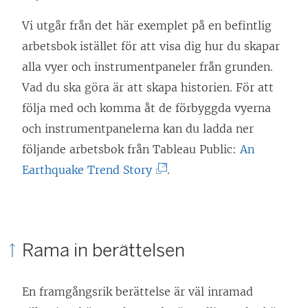
Vi utgår från det här exemplet på en befintlig
arbetsbok istället för att visa dig hur du skapar
alla vyer och instrumentpaneler från grunden.
Vad du ska göra är att skapa historien. För att
följa med och komma åt de förbyggda vyerna
och instrumentpanelerna kan du ladda ner
följande arbetsbok från Tableau Public:
An
(
Earthquake Trend Story
.
L
ä
n
Rama in berättelsen
k
e
En framgångsrik berättelse är väl inramad
n