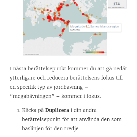
ö
n
s
t
e
r
)
I nästa berättelsepunkt kommer du att gå nedåt
ytterligare och reducera berättelsens fokus till
en specifik typ av jordbävning –
”megabävningen” – kommer i fokus.
Klicka på
Duplicera
i din andra
berättelsepunkt för att använda den som
baslinjen för den tredje.