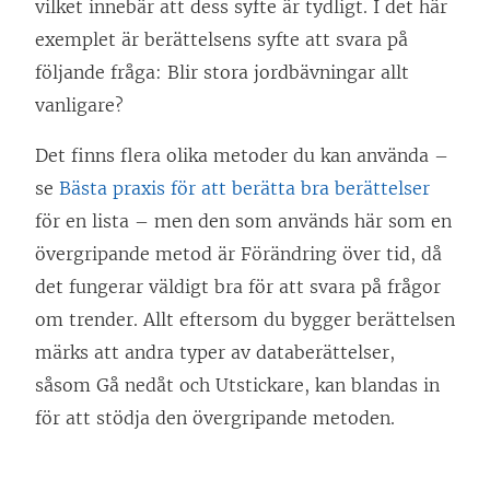
vilket innebär att dess syfte är tydligt. I det här
ö
exemplet är berättelsens syfte att svara på
p
följande fråga: Blir stora jordbävningar allt
p
vanligare?
n
a
Det finns flera olika metoder du kan använda –
s
se
Bästa praxis för att berätta bra berättelser
i
för en lista – men den som används här som en
e
övergripande metod är Förändring över tid, då
t
det fungerar väldigt bra för att svara på frågor
t
om trender. Allt eftersom du bygger berättelsen
n
märks att andra typer av databerättelser,
y
såsom Gå nedåt och Utstickare, kan blandas in
t
för att stödja den övergripande metoden.
t
f