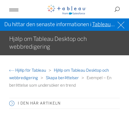
Du hittar den senaste informationen i
Tableau-hjälpen på engelska (USA)
Hjälp om Tableau Desktop och
webbredigering
Hjälp för Tableau
Hjälp om Tableau Desktop och
webbredigering
Skapa berättelser
Exempel – En
berättelse som undersöker en trend
I DEN HÄR ARTIKELN