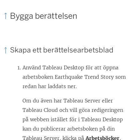
ö
n
Bygga berättelsen
s
t
e
Skapa ett berättelsearbetsblad
r
)
Använd Tableau Desktop för att öppna
arbetsboken Earthquake Trend Story som
redan har laddats ner.
Om du även har Tableau Server eller
Tableau Cloud och vill göra redigeringen
på webben istället för i Tableau Desktop
kan du publicerar arbetsboken på din
Tableau Server, klicka på
Arbetsböcker
,