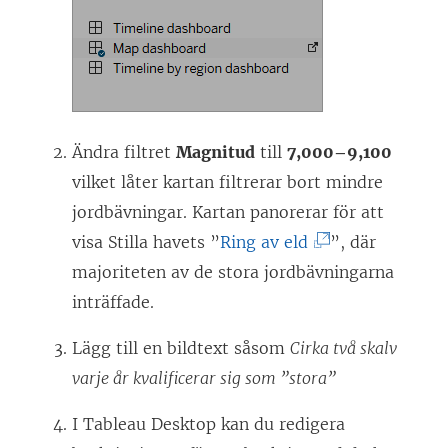
Ändra filtret
Magnitud
till
7,000–9,100
vilket låter kartan filtrerar bort mindre
jordbävningar. Kartan panorerar för att
(
visa Stilla havets ”
Ring av eld
”, där
L
majoriteten av de stora jordbävningarna
ä
inträffade.
n
Lägg till en bildtext såsom
Cirka två skalv
k
varje år kvalificerar sig som ”stora”
e
n
I Tableau Desktop kan du redigera