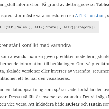
ingsfull information. På grund av detta ignorerar Table
nsprediktor måste vara innesluten i en
ATTR-funktion
, 
ILE(SUM([Sales]), ATTR([State]), ATTR([Category])
orer står i konflikt med varandra
r som används inom en given prediktiv modelleringsfunk
oberoende information till beräkningen. Om två predikto
ta, skalade versioner eller inverser av varandra, returne
ktionen ett fel när den visualiseras.
n en datauppsättning som spårar väderförhållanden över
lear
. Dessa två fält är inverser av varandra. Det vill säga
och vice versa. Att inkludera både
IsClear
och
IsRain
som