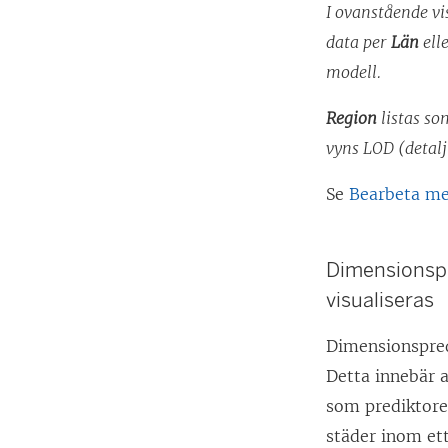
I ovanstående vi
data per
Län
ell
modell.
Region
listas so
vyns LOD (detalj
Se
Bearbeta med
Dimensionspr
visualiseras
Dimensionspred
Detta innebär 
som prediktore
städer inom ett