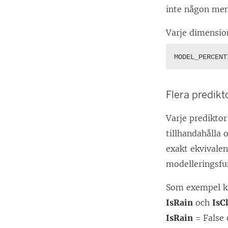
inte någon men
Varje dimensio
MODEL_PERCENT
Flera predikt
Varje predikto
tillhandahålla 
exakt ekvivalen
modelleringsfun
Som exempel ka
IsRain
och
IsC
IsRain
= False 