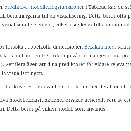
er
prediktiva modelleringsfunktioner
i Tableau kan du stö
till beräkningarna till en visualisering. Detta beror oft
 visualiserade element, vilket i sig leder till en matemati
bör försöka dubbelkolla dimensionen
Beräkna med
. Kontr
balans mellan den LOD (detaljnivå) som anges i dina pre
). Verifiera även att dina prediktorer för vidare relevant
lla visualiseringen.
eln beskriver vi flera vanliga problem i mer detalj och h
iva modelleringsfunktioner orsakas generellt sett av ett 
em. Detta beror på vilken modell som används.