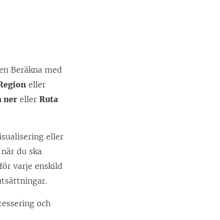
onen Beräkna med
Region
eller
n ner
eller
Ruta
sualisering eller
 när du ska
ör varje enskild
tsättningar.
ressering och