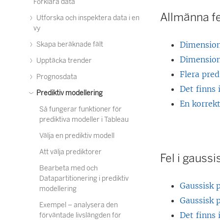
Förklara data
Allmänna fe
Utforska och inspektera data i en
vy
Dimension
Skapa beräknade fält
Dimensions
Upptäcka trender
Flera pred
Prognosdata
Det finns 
Prediktiv modellering
En korrekt
Så fungerar funktioner för
prediktiva modeller i Tableau
Välja en prediktiv modell
Att välja prediktorer
Fel i gauss
Bearbeta med och
Datapartitionering i prediktiv
Gaussisk 
modellering
Gaussisk 
Exempel – analysera den
Det finns 
förväntade livslängden för