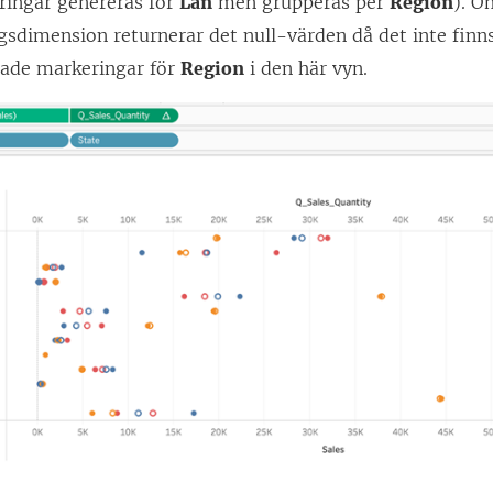
ringar genereras för
Län
men grupperas per
Region
). 
gsdimension returnerar det null-värden då det inte finn
rade markeringar för
Region
i den här vyn.