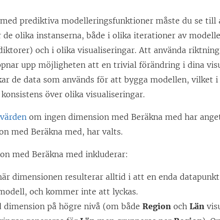
med prediktiva modelleringsfunktioner måste du se till 
 de olika instanserna, både i olika iterationer av model
ediktorer) och i olika visualiseringar. Att använda riktn
nar upp möjligheten att en trivial förändring i dina vis
ar de data som används för att bygga modellen, vilket i 
 konsistens över olika visualiseringar.
-värden
om ingen dimension med Beräkna med har anget
ion med Beräkna med, har valts.
ion med Beräkna med inkluderar:
här dimensionen resulterar alltid i att en enda datapunkt
modell, och kommer inte att lyckas.
d dimension på högre nivå (om både
Region
och
Län
vis