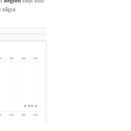
Om
Region
väljs som
s några