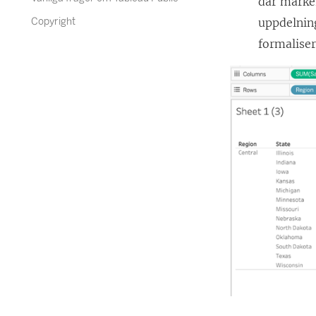
där marke
Copyright
uppdelnin
formalise