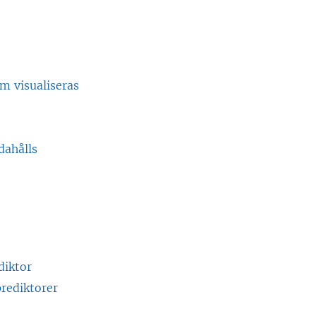
m visualiseras
dahålls
diktor
rediktorer