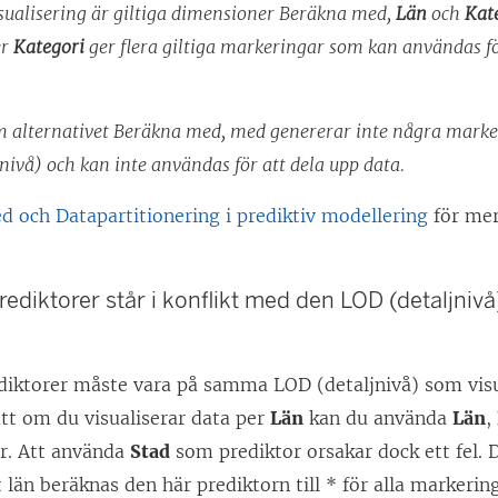
sualisering är giltiga dimensioner Beräkna med,
Län
och
Kat
er
Kategori
ger flera giltiga markeringar som kan användas fö
m alternativet Beräkna med, med genererar inte några marke
nivå) och kan inte användas för att dela upp data.
 och Datapartitionering i prediktiv modellering
för mer
ediktorer står i konflikt med den LOD (detaljniv
iktorer måste vara på samma LOD (detaljnivå) som visu
att om du visualiserar data per
Län
kan du använda
Län
,
r. Att använda
Stad
som prediktor orsakar dock ett fel. D
 län beräknas den här prediktorn till * för alla markerin