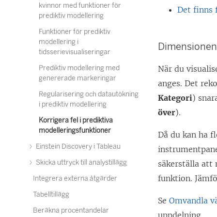
kvinnor med funktioner för
Det finns 
prediktiv modellering
Funktioner för prediktiv
modellering i
Dimensionen 
tidsserievisualiseringar
Prediktiv modellering med
När du visuali
genererade markeringar
anges. Det rek
Regularisering och datautökning
Kategori
) snar
i prediktiv modellering
över
).
Korrigera fel i prediktiva
modelleringsfunktioner
Då du kan ha fl
Einstein Discovery i Tableau
instrumentpanel
Skicka uttryck till analystillägg
säkerställa at
funktion. Jämf
Integrera externa åtgärder
Tabelltillägg
Se
Omvandla vä
Beräkna procentandelar
uppdelning.