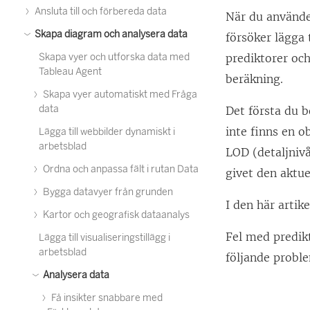
Ansluta till och förbereda data
När du använd
Skapa diagram och analysera data
försöker lägga 
Skapa vyer och utforska data med
prediktorer och
Tableau Agent
beräkning.
Skapa vyer automatiskt med Fråga
data
Det första du 
inte finns en o
Lägga till webbilder dynamiskt i
arbetsblad
LOD (detaljnivå
Ordna och anpassa fält i rutan Data
givet den aktue
Bygga datavyer från grunden
I den här artik
Kartor och geografisk dataanalys
Fel med predikt
Lägga till visualiseringstillägg i
arbetsblad
följande probl
Analysera data
Få insikter snabbare med