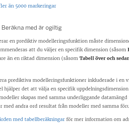
fler än 5000 markeringar
Beräkna med är ogiltig
serar en prediktiv modelleringsfunktion måste dimensi
ommenderas att du väljer en specifik dimension (såsom
are än en riktad dimension (såsom
Tabell över och seda
era prediktiva modelleringsfunktioner inkluderade i en vi
 hjälper det att välja en specifik uppdelningsdimension
t modeller skapas med samma underliggande datamängd f
ör med andra ord resultat från modeller med samma föru
rden med tabellberäkningar
för mer information om ad