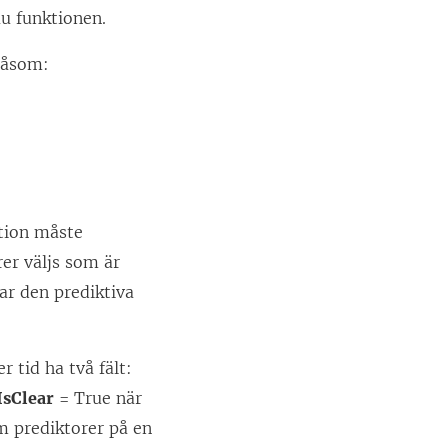
au funktionen.
såsom:
tion måste
rer väljs som är
rar den prediktiva
 tid ha två fält:
IsClear
= True när
 prediktorer på en