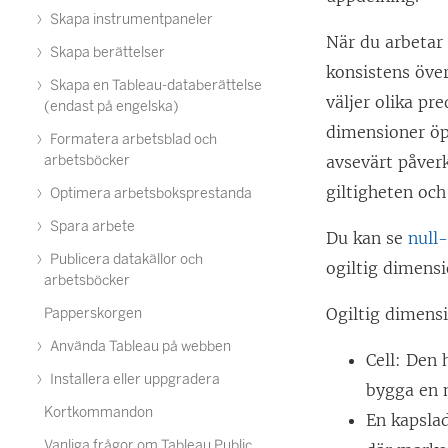
Skapa instrumentpaneler
När du arbetar 
Skapa berättelser
konsistens över
Skapa en Tableau-databerättelse
väljer olika pr
(endast på engelska)
dimensioner öpp
Formatera arbetsblad och
arbetsböcker
avsevärt påverk
giltigheten och
Optimera arbetsboksprestanda
Spara arbete
Du kan se
null
Publicera datakällor och
ogiltig dimens
arbetsböcker
Ogiltig dimens
Papperskorgen
Använda Tableau på webben
Cell: Den 
Installera eller uppgradera
bygga en 
Kortkommandon
En kapsla
Vanliga frågor om Tableau Public