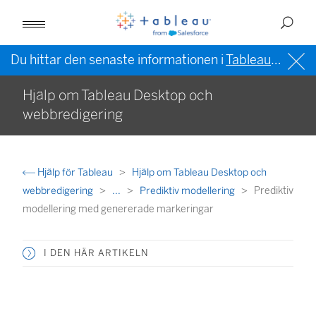
Du hittar den senaste informationen i
Tableau-hjälpen på engelska (USA)
Hjälp om Tableau Desktop och
webbredigering
Hjälp för Tableau
Hjälp om Tableau Desktop och
webbredigering
...
Prediktiv modellering
Prediktiv
modellering med genererade markeringar
I DEN HÄR ARTIKELN