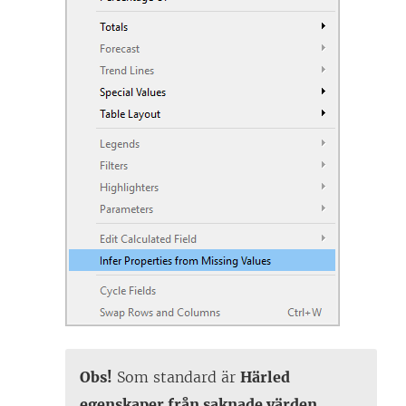
Obs!
Som standard är
Härled
egenskaper från saknade värden