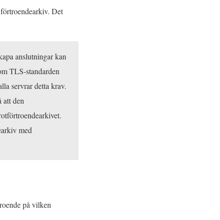
 förtroendearkiv. Det
skapa anslutningar kan
n om TLS-standarden
alla servrar detta krav.
 att den
rotförtroendearkivet.
dearkiv med
roende på vilken