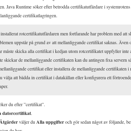
aren. Java Runtime söker efter betrodda certifikatutfärdare i systemrotens
llanliggande certifikatlagringen.
nstallerat rotcertifikatutfärdaren men fortfarande har problem med att 
oblemen uppstår på grund av att mellanliggande certifikat saknas. Äve
r måste skicka alla certifikat i kedjan utom rotcertifikatet uppfyller inte 
te skickar de mellanliggande certifikaten kan du antingen fixa servern så
ellanliggande certifikat eller installera de mellanliggande certifikaten i 
u välja att bädda in certifikat i datakällan eller konfigurera ett förtroen
aper.
er du efter ”certifikat”.
 datorcertifikat
.
Åtgärder
Alla uppgifter
väljer du
och gör sedan något av följande, be
sion du har: