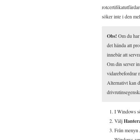
rotcertifikatutfärd
söker inte i den me
Obs!
Om du har i
det hända att pr
innebär att servra
Om din server in
vidarebefordrar m
Alternativt kan d
drivrutinsegensk
I Windows sök
Hantera
Välj
Från menyn
Windows-ver