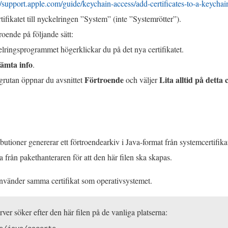
://support.apple.com/guide/keychain-access/add-certificates-to-a-keych
tifikatet till nyckelringen ”System” (inte ”Systemrötter”).
roende på följande sätt:
elringsprogrammet högerklickar du på det nya certifikatet.
ämta info
.
Förtroende
Lita alltid på detta 
ogrutan öppnar du avsnittet
och väljer
utioner genererar ett förtroendearkiv i Java-format från systemcertifik
a från pakethanteraren för att den här filen ska skapas.
använder samma certifikat som operativsystemet.
ver söker efter den här filen på de vanliga platserna: