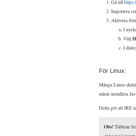
Gå till
https
Importera cer
Aktivera fört
I nyck
H
Välj
I dial
För Linux:
Många Linux-distrib
måste installera Jav
Detta gör att JRE 
Obs!
Tableau Ser