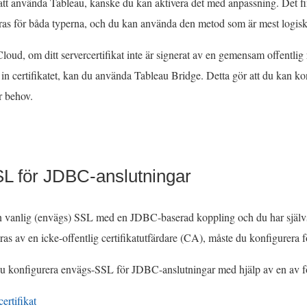
r att använda Tableau, kanske du kan aktivera det med anpassning. Det fin
as för båda typerna, och du kan använda den metod som är mest logisk 
oud, om ditt servercertifikat inte är signerat av en gemensam offentlig
 in certifikatet, kan du använda Tableau Bridge. Detta gör att du kan kon
r behov.
L för JDBC-anslutningar
vanlig (envägs) SSL med en JDBC-baserad koppling och du har självsig
ras av en icke-offentlig certifikatutfärdare (CA), måste du konfigurera fö
 konfigurera envägs-SSL för JDBC-anslutningar med hjälp av en av f
certifikat