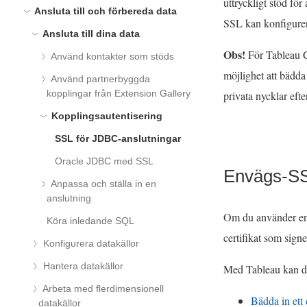
uttryckligt stöd fö
Ansluta till och förbereda data
SSL kan konfigurer
Ansluta till dina data
Obs!
För Tableau Cl
Använd kontakter som stöds
möjlighet att bädda
Använd partnerbyggda
kopplingar från Extension Gallery
privata nycklar efte
Kopplingsautentisering
SSL för JDBC-anslutningar
Oracle JDBC med SSL
Envägs-SS
Anpassa och ställa in en
anslutning
Om du använder en 
Köra inledande SQL
certifikat som signe
Konfigurera datakällor
Hantera datakällor
Med Tableau kan du
Arbeta med flerdimensionell
Bädda in ett 
datakällor