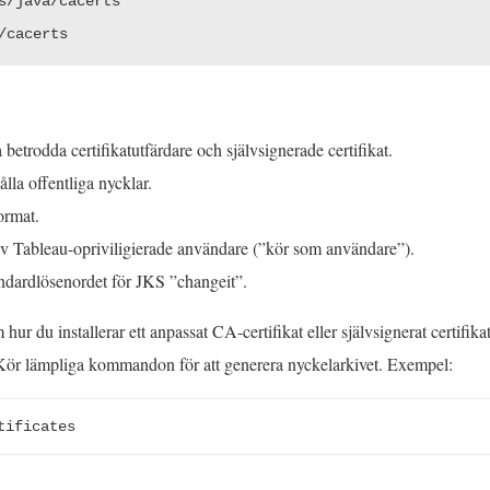
s/java/cacerts
/cacerts
a betrodda certifikatutfärdare och självsignerade certifikat.
lla offentliga nycklar.
ormat.
av Tableau-opriviligierade användare (”kör som användare”).
dardlösenordet för JKS ”changeit”.
hur du installerar ett anpassat CA-certifikat eller självsignerat certifik
. Kör lämpliga kommandon för att generera nyckelarkivet. Exempel:
tificates