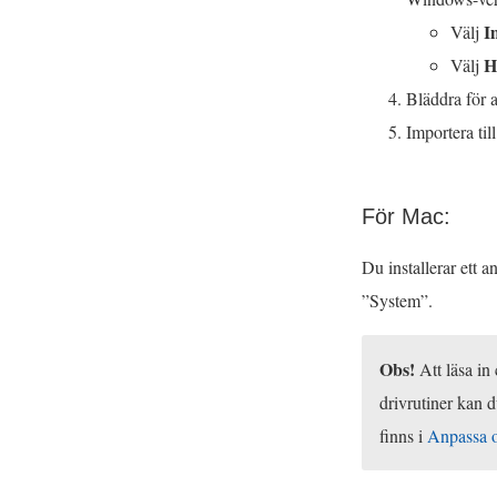
I
Välj
H
Välj
Bläddra för at
Importera til
För Mac:
Du installerar ett a
”System”.
Obs!
Att läsa in 
drivrutiner kan 
finns i
Anpassa o