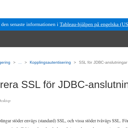
r den senaste informationen i
Tableau-hjälpen på engelska (U
gering
...
Kopplingsautentisering
SSL för JDBC-anslutningar
rera SSL för JDBC-anslutni
Desktop
gar stöder envägs (standard) SSL, och vissa stöder tvåvägs SSL. För