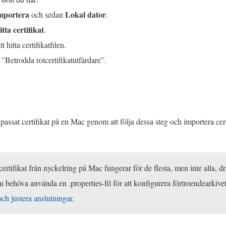
mportera
Lokal dator
och sedan
.
itta certifikat
.
t hitta certifikatfilen.
l ”Betrodda rotcertifikatutfärdare”.
npassat certifikat på en Mac genom att följa dessa steg och importera cert
certifikat från nyckelring på Mac fungerar för de flesta, men inte alla, d
du behöva använda en .properties-fil för att konfigurera förtroendearkive
ch justera anslutningar
.