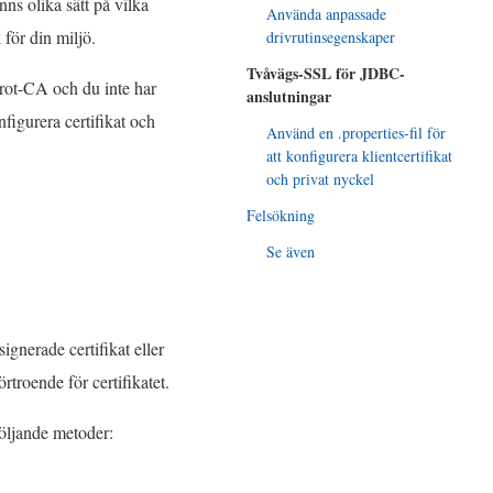
ns olika sätt på vilka
Använda anpassade
för din miljö.
drivrutinsegenskaper
Tvåvägs-SSL för JDBC-
 rot-CA och du inte har
anslutningar
figurera certifikat och
Använd en .properties-fil för
att konfigurera klientcertifikat
och privat nyckel
Felsökning
Se även
nerade certifikat eller
rtroende för certifikatet.
öljande metoder: