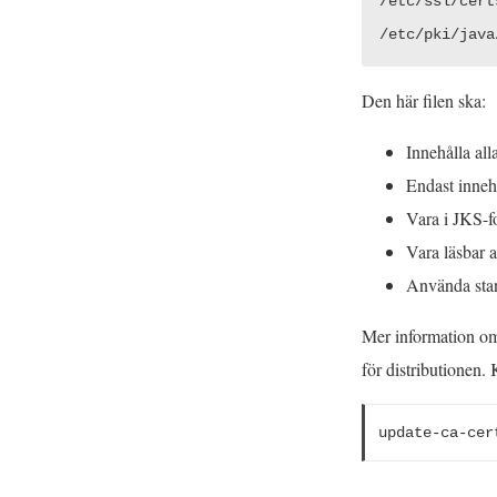
/etc/ssl/cert
/etc/pki/java
Den här filen ska:
Innehålla all
Endast innehå
Vara i JKS-f
Vara läsbar 
Använda stan
Mer information om 
för distributionen
update-ca-cer