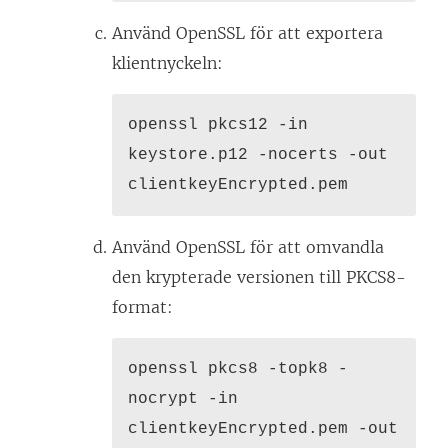
Använd OpenSSL för att exportera
klientnyckeln:
openssl pkcs12 -in
keystore.p12 -nocerts -out
clientkeyEncrypted.pem
Använd OpenSSL för att omvandla
den krypterade versionen till PKCS8-
format:
openssl pkcs8 -topk8 -
nocrypt -in
clientkeyEncrypted.pem -out