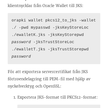
klientnycklar från Oracle Wallet till JKS:
orapki wallet pkcs12_to_jks -wallet
./ -pwd mypasswd -jksKeyStoreLoc
./ewalletK.jks -jksKeyStorepwd
password
-jksTrustStoreLoc
./ewalletT.jks -jksTrustStorepwd
password
För att exportera servercertifikat från JKS
förtroendelagring till PEM-fil med hjälp av
nyckelverktyg och OpenSSL:
Exportera JKS-format till PKCS12-format: