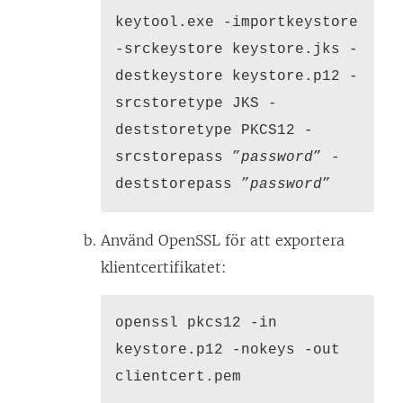
keytool.exe -importkeystore
-srckeystore keystore.jks -
destkeystore keystore.p12 -
srcstoretype JKS -
deststoretype PKCS12 -
srcstorepass ”
password
” -
deststorepass ”
password
”
Använd OpenSSL för att exportera
klientcertifikatet:
openssl pkcs12 -in
keystore.p12 -nokeys -out
clientcert.pem