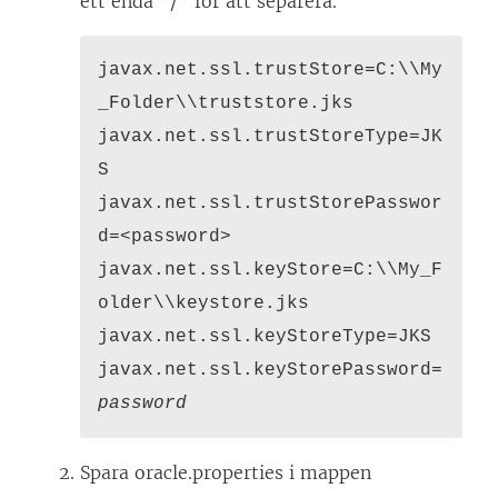
ett enda ”/” för att separera.
javax.net.ssl.trustStore=C:\\My
_Folder\\truststore.jks
javax.net.ssl.trustStoreType=JK
S
javax.net.ssl.trustStorePasswor
d=<password>
javax.net.ssl.keyStore=C:\\My_F
older\\keystore.jks
javax.net.ssl.keyStoreType=JKS
javax.net.ssl.keyStorePassword=
password
Spara oracle.properties i mappen