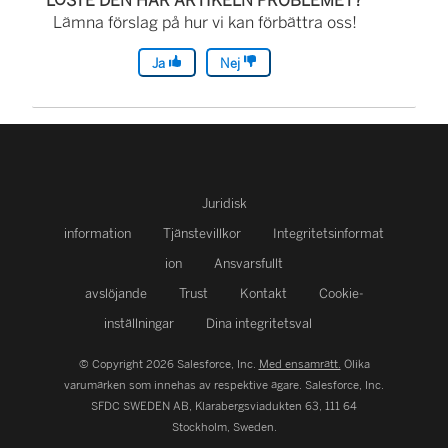
LÖSTE DEN HÄR ARTIKELN PROBLEMET?
Lämna förslag på hur vi kan förbättra oss!
Ja
Nej
Juridisk
information
Tjänstevillkor
Integritetsinformat
ion
Ansvarsfullt
avslöjande
Trust
Kontakt
Cookie-
inställningar
Dina integritetsval
© Copyright 2026 Salesforce, Inc.
Med ensamrätt.
Olika
varumärken som innehas av respektive ägare. Salesforce, Inc.
SFDC SWEDEN AB, Klarabergsviadukten 63, 111 64
Stockholm, Sweden.