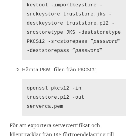
keytool -importkeystore -
srckeystore truststore.jks -
destkeystore truststore.p12 -
srcstoretype JKS -deststoretype
PKCS12 -srcstorepass ”
password
”
-deststorepass ”
password
”
Hämta PEM-filen från PKCS12:
openssl pkcs12 -in
truststore.p12 -out
serverca.pem
För att exportera servercertifikat och
klientnycklar från JKS förtroendelagring till