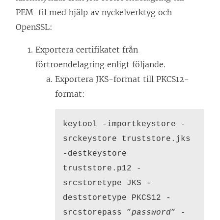
PEM-fil med hjälp av nyckelverktyg och
OpenSSL:
Exportera certifikatet från
förtroendelagring enligt följande.
Exportera JKS-format till PKCS12-
format:
keytool -importkeystore -
srckeystore truststore.jks
-destkeystore
truststore.p12 -
srcstoretype JKS -
deststoretype PKCS12 -
srcstorepass ”
password
” -