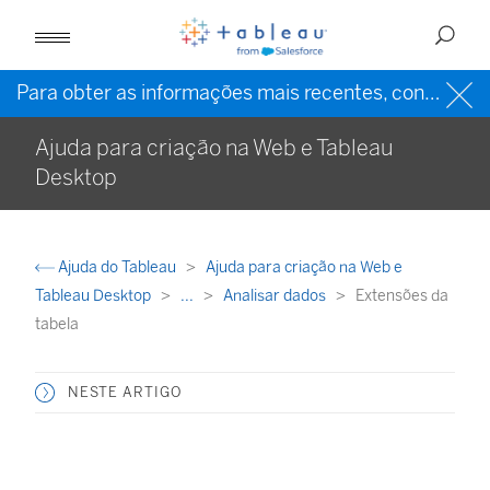
Para obter as informações mais recentes, consulte a
Ajuda para criação na Web e Tableau
Desktop
Ajuda do Tableau
Ajuda para criação na Web e
Tableau Desktop
...
Analisar dados
Extensões da
tabela
NESTE ARTIGO