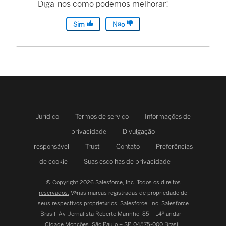
Diga-nos como podemos melhorar!
Sim
Não
Jurídico
Termos de serviço
Informações de
privacidade
Divulgação
responsável
Trust
Contato
Preferências
de cookie
Suas escolhas de privacidade
© Copyright 2026 Salesforce, Inc.
Todos os direitos
reservados.
Várias marcas registradas de propriedade de
seus respectivos proprietários. Salesforce, Inc.
Salesforce
Brasil, Av. Jornalista Roberto Marinho, 85 – 14º andar –
Cidade Monções, São Paulo – SP, 04575-000 Brasil.