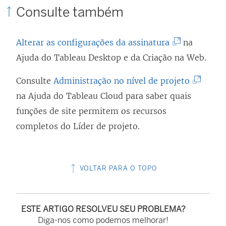
Consulte também
(
Alterar as configurações da assinatura
na
O
Ajuda do Tableau Desktop e da Criação na Web.
l
(
Consulte
Administração no nível de projeto
i
O
na Ajuda do Tableau Cloud para saber quais
n
l
funções de site permitem os recursos
k
i
completos do Líder de projeto.
a
n
b
k
r
VOLTAR PARA O TOPO
a
e
b
e
r
m
ESTE ARTIGO RESOLVEU SEU PROBLEMA?
e
Diga-nos como podemos melhorar!
n