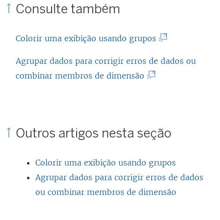
Consulte também
(
Colorir uma exibição usando grupos
O
Agrupar dados para corrigir erros de dados ou
l
(
combinar membros de dimensão
i
O
n
l
k
i
a
Outros artigos nesta seção
n
b
k
r
Colorir uma exibição usando grupos
a
e
Agrupar dados para corrigir erros de dados
b
e
ou combinar membros de dimensão
r
m
e
n