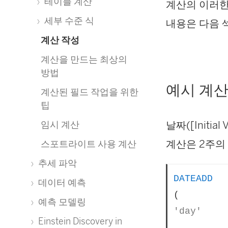
테이블 계산
계산의 이러한
세부 수준 식
내용은 다음 
계산 작성
계산을 만드는 최상의
방법
예시 계산
계산된 필드 작업을 위한
팁
임시 계산
날짜([Initi
계산은 2주의
스포트라이트 사용 계산
추세 파악
DATEADD
데이터 예측
(
예측 모델링
'day'
Einstein Discovery in
, 