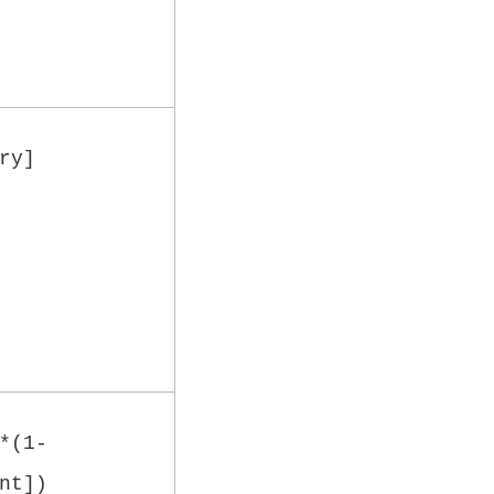
ry]
*(1-
nt])