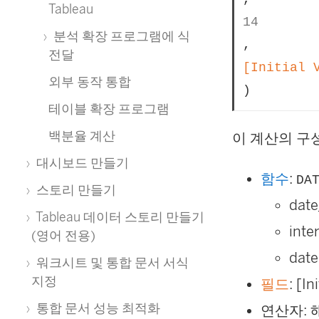
Tableau
14
분석 확장 프로그램에 식
, 
전달
[Initial 
외부 동작 통합
)
테이블 확장 프로그램
백분율 계산
이 계산의 구
대시보드 만들기
함수
:
DA
스토리 만들기
date
Tableau 데이터 스토리 만들기
inte
(영어 전용)
date(
워크시트 및 통합 문서 서식
지정
필드
: [In
통합 문서 성능 최적화
연산자: 