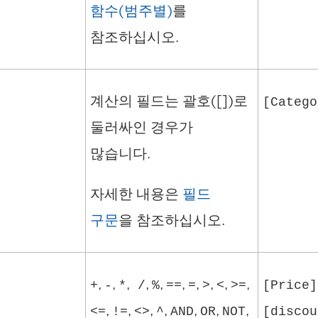
링
함수(범주별)
를
크
참조하십시오.
가
새
계산의 필드는 괄호([])로
[Catego
창
둘러싸인 경우가
에
많습니다.
서
자세한 내용은
열
필드
구문
을 참조하십시오.
림
)
,
,
,
,
,
,
,
,
,
,
+
-
*
/
%
==
=
>
<
>=
[Price]
,
,
,
,
,
,
,
<=
!=
<>
^
AND
OR
NOT
[discou