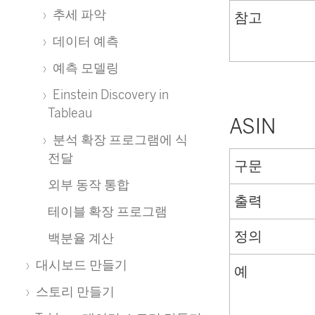
추세 파악
참고
데이터 예측
예측 모델링
Einstein Discovery in
Tableau
ASIN
분석 확장 프로그램에 식
전달
구문
외부 동작 통합
출력
테이블 확장 프로그램
정의
백분율 계산
대시보드 만들기
예
스토리 만들기