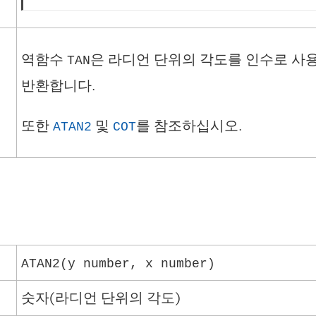
역함수
은 라디언 단위의 각도를 인수로 사
TAN
반환합니다.
또한
및
를 참조하십시오.
ATAN2
COT
ATAN2(y number, x number)
숫자(라디언 단위의 각도)