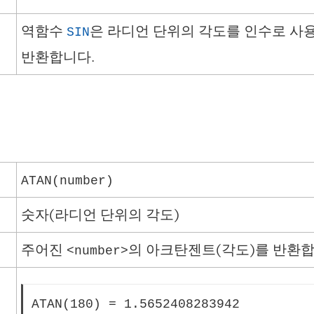
역함수
은 라디언 단위의 각도를 인수로 사
SIN
반환합니다.
ATAN(number)
숫자(라디언 단위의 각도)
주어진
의 아크탄젠트(각도)를 반환합
<number>
ATAN(180) = 1.5652408283942