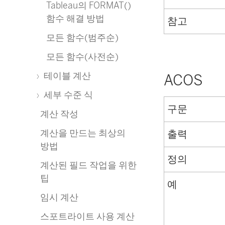
Tableau의 FORMAT()
함수 해결 방법
참고
모든 함수(범주순)
모든 함수(사전순)
테이블 계산
ACOS
세부 수준 식
구문
계산 작성
계산을 만드는 최상의
출력
방법
정의
계산된 필드 작업을 위한
팁
예
임시 계산
스포트라이트 사용 계산