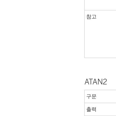
참고
ATAN2
구문
출력