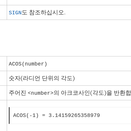
도 참조하십시오.
SIGN
ACOS(number)
숫자(라디언 단위의 각도)
주어진
의 아크코사인(각도)을 반환합
<number>
ACOS(-1) = 3.14159265358979