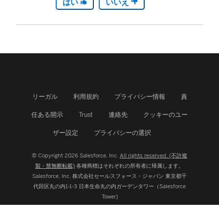
はい
いいえ
リーガル
利用規約
プライバシー情報
責
任ある開示
Trust
連絡先
クッキーのユー
ザー設定
プライバシーの選択
© Copyright 2026 Salesforce, Inc.
All rights reserved. (不許複
製・禁無断転載)
各種商標はそれぞれの所有者に帰属します。
Salesforce, Inc.
株式会社セールスフォース・ジャパン 東京都千
代田区丸の内1-1-3 日本生命丸の内ガーデンタワー（Salesforce
Tower)