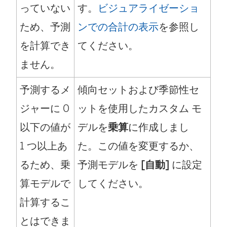
っていない
す。
ビジュアライゼーショ
ため、予測
ンでの合計の表示
を参照し
を計算でき
てください。
ません。
予測するメ
傾向セットおよび季節性セ
ジャーに 0
ットを使用したカスタム モ
以下の値が
デルを
乗算
に作成しまし
1 つ以上あ
た。この値を変更するか、
るため、乗
予測モデルを
[自動]
に設定
算モデルで
してください。
計算するこ
とはできま