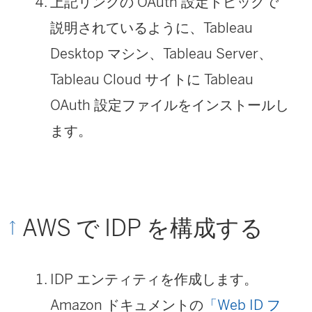
上記リンクの OAuth 設定トピックで
ィ
ン
説明されているように、
Tableau
ン
ク
Desktop
マシン、Tableau Server、
ド
が
Tableau Cloud サイトに Tableau
ウ
開
OAuth 設定ファイルをインストールし
で
く
ます。
リ
)
ン
ク
が
AWS で IDP を構成する
開
く
IDP エンティティを作成します。
)
Amazon ドキュメントの
「Web ID フ