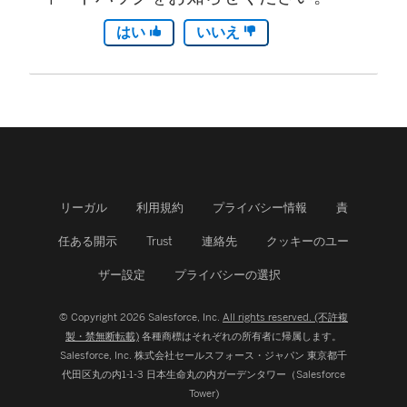
はい
いいえ
リーガル
利用規約
プライバシー情報
責
任ある開示
Trust
連絡先
クッキーのユー
ザー設定
プライバシーの選択
© Copyright 2026 Salesforce, Inc.
All rights reserved. (不許複
製・禁無断転載)
各種商標はそれぞれの所有者に帰属します。
Salesforce, Inc.
株式会社セールスフォース・ジャパン 東京都千
代田区丸の内1-1-3 日本生命丸の内ガーデンタワー（Salesforce
Tower)