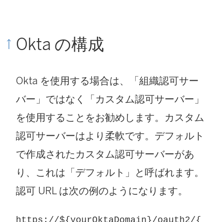
し
い
Okta の構成
ウ
ィ
Okta を使用する場合は、「組織認可サー
ン
バー」ではなく「カスタム認可サーバー」
ド
を使用することをお勧めします。カスタム
ウ
認可サーバーはより柔軟です。デフォルト
で
で作成されたカスタム認可サーバーがあ
リ
り、これは「デフォルト」と呼ばれます。
ン
認可 URL は次の例のようになります。
ク
が
https://${yourOktaDomain}/oauth2/{