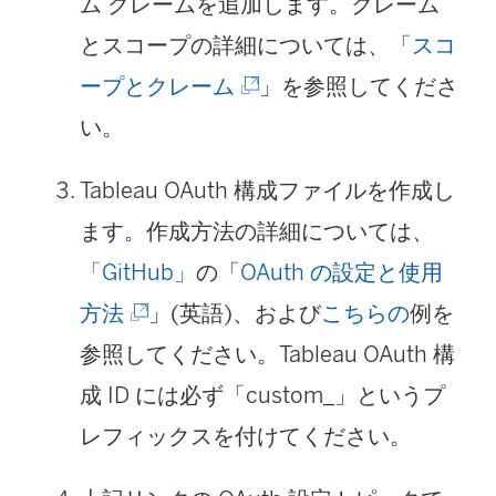
ム クレームを追加します。クレーム
ィ
とスコープの詳細については、「
スコ
ン
(
ープとクレーム
」を参照してくださ
ド
新
い。
ウ
し
で
Tableau OAuth 構成ファイルを作成し
い
リ
ます。作成方法の詳細については、
ウ
ン
「GitHub」
の「
OAuth の設定と使用
ィ
ク
(
方法
」(英語)、および
こちらの
例を
ン
が
新
参照してください。Tableau OAuth 構
ド
開
し
成 ID には必ず「custom_」というプ
ウ
く
い
レフィックスを付けてください。
で
)
ウ
リ