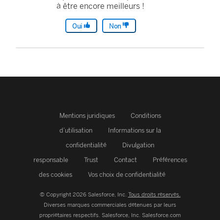
à être encore meilleurs !
Oui
Non
Mentions juridiques
Conditions
d’utilisation
Informations sur la
confidentialité
Divulgation
responsable
Trust
Contact
Préférences
des cookies
Vos choix de confidentialité
© Copyright 2026 Salesforce, Inc.
Tous droits réservés.
Diverses marques commerciales détenues par leurs
propriétaires respectifs. Salesforce, Inc.
Salesforce.com